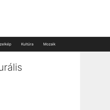
zelkép
Kultúra
Mozaik
rális