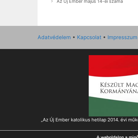
Az Új Ember május 14-ei száma
Adatvédelem
•
Kapcsolat
•
Impresszum
„Az Új Ember katolikus hetilap 2014. évi 
A weboldalon a minő