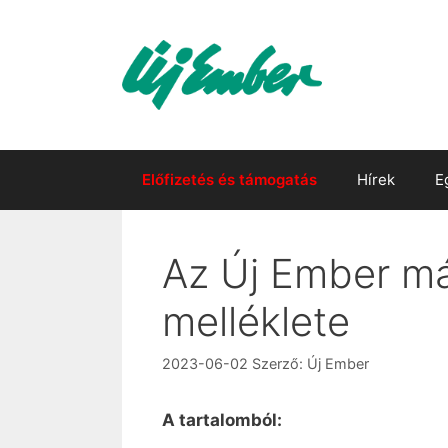
Kilépés
a
tartalomba
Előfizetés és támogatás
Hírek
E
Az Új Ember má
melléklete
2023-06-02
Szerző:
Új Ember
A tartalomból: