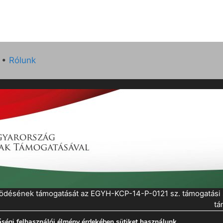
•
Rólunk
működésének támogatását az EGYH-KCP-14-P-0121 sz. támogatás
tá
ségi felhasználói élmény érdekében sütiket használunk.