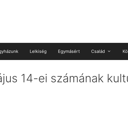
gyházunk
Lelkiség
Egymásért
Család
Kö
jus 14-ei számának kultu