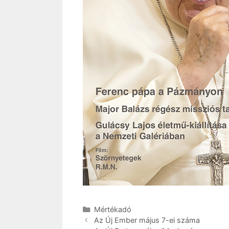
Kategória
Mértékadó
Az Új Ember május 7-ei száma