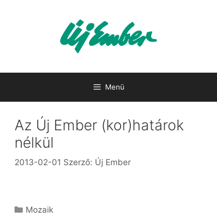
Kilépés
a
tartalomba
Menü
Az Új Ember (kor)határok
nélkül
2013-02-01
Szerző:
Új Ember
Kategória
Mozaik