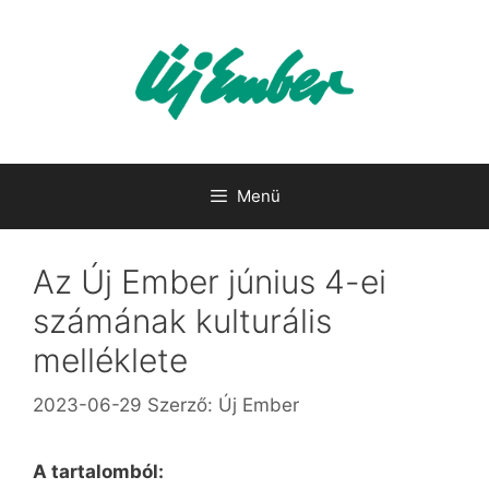
Kilépés
a
tartalomba
Menü
Az Új Ember június 4-ei
számának kulturális
melléklete
2023-06-29
Szerző:
Új Ember
A tartalomból: