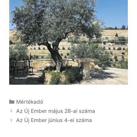
Kategória
Mértékadó
Az Új Ember május 28-ai száma
Az Új Ember június 4-ei száma