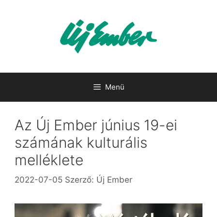
Kilépés
a
tartalomba
Menü
Az Új Ember június 19-ei
számának kulturális
melléklete
2022-07-05
Szerző:
Új Ember