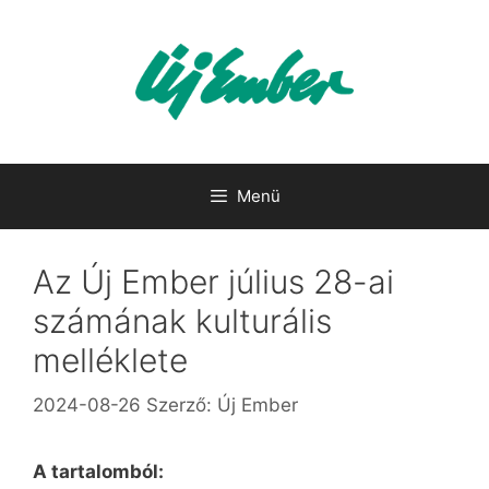
Kilépés
a
tartalomba
Menü
Az Új Ember július 28-ai
számának kulturális
melléklete
2024-08-26
Szerző:
Új Ember
A tartalomból: