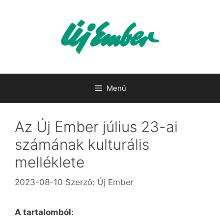
Kilépés
a
tartalomba
Menü
Az Új Ember július 23-ai
számának kulturális
melléklete
2023-08-10
Szerző:
Új Ember
A tartalomból: