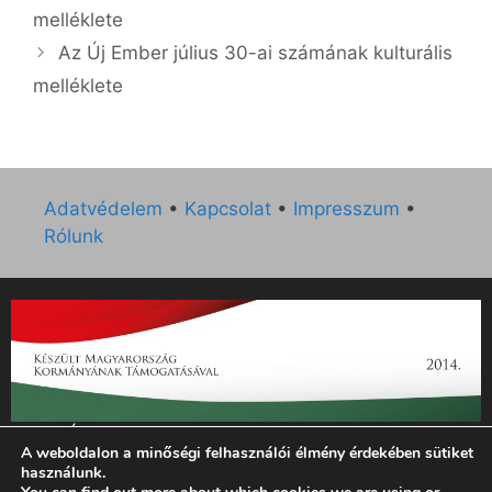
melléklete
Az Új Ember július 30-ai számának kulturális
melléklete
Adatvédelem
•
Kapcsolat
•
Impresszum
•
Rólunk
„Az Új Ember katolikus hetilap 2014. évi működésének
A weboldalon a minőségi felhasználói élmény érdekében sütiket
támogatását az EGYH-KCP-14-P-0121 sz. támogatási
használunk.
szerződés keretében 3 000 000 Ft összegben támogatta az