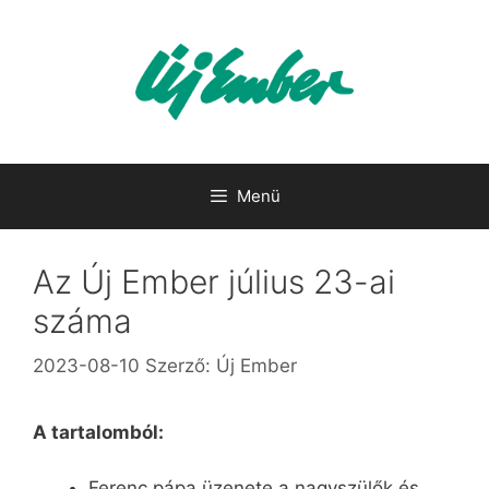
Kilépés
a
tartalomba
Menü
Az Új Ember július 23-ai
száma
2023-08-10
Szerző:
Új Ember
A tartalomból:
Ferenc pápa üzenete a nagyszülők és