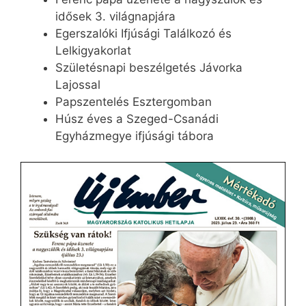
idősek 3. világnapjára
Egerszalóki Ifjúsági Találkozó és
Lelkigyakorlat
Születésnapi beszélgetés Jávorka
Lajossal
Papszentelés Esztergomban
Húsz éves a Szeged-Csanádi
Egyházmegye ifjúsági tábora