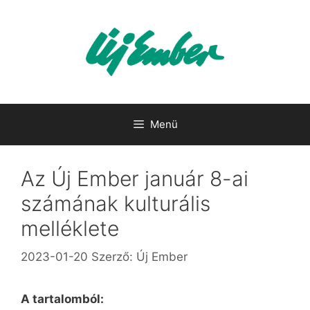
Kilépés
a
tartalomba
Menü
Az Új Ember január 8-ai
számának kulturális
melléklete
2023-01-20
Szerző:
Új Ember
A tartalomból: