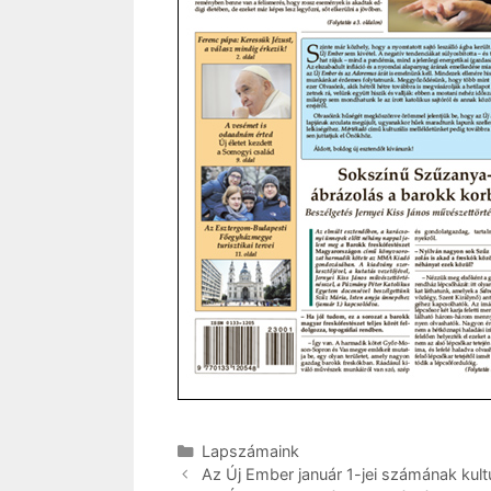
Kategória
Lapszámaink
Az Új Ember január 1-jei számának kultu