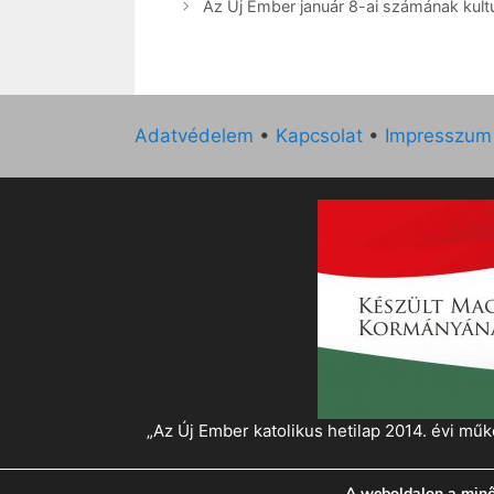
Az Új Ember január 8-ai számának kultur
Adatvédelem
•
Kapcsolat
•
Impresszum
„Az Új Ember katolikus hetilap 2014. évi 
A weboldalon a minő