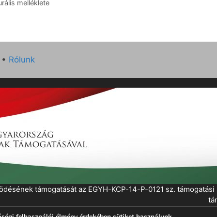
ális melléklete
•
Rólunk
működésének támogatását az EGYH-KCP-14-P-0121 sz. támogatás
tá
ségi felhasználói élmény érdekében sütiket használunk.