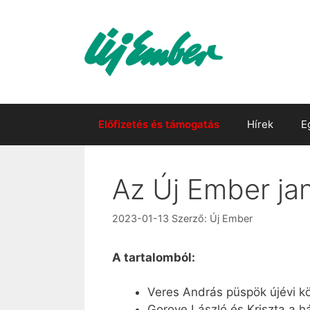
Kilépés
a
tartalomba
Előfizetés és támogatás
Hírek
E
Az Új Ember jan
2023-01-13
Szerző:
Új Ember
A tartalomból:
Veres András püspök újévi k
Gorove László és Kriszta a h