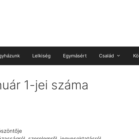
gyházunk
Lelkiség
Egymásért
Család
Kö
uár 1-jei száma
öszöntője
ázasságról, szerelemről, jegyesoktatásról