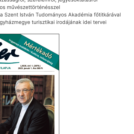
nos művészettörténésszel
 a Szent István Tudományos Akadémia főtitkárával
házmegye turisztikai irodájának idei tervei