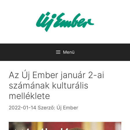
Kilépés
a
tartalomba
Menü
Az Új Ember január 2-ai
számának kulturális
melléklete
2022-01-14
Szerző:
Új Ember