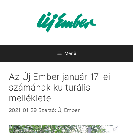
Kilépés
a
tartalomba
Menü
Az Új Ember január 17-ei
számának kulturális
melléklete
2021-01-29
Szerző:
Új Ember