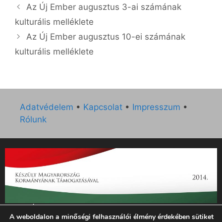
Az Új Ember augusztus 3-ai számának
kulturális melléklete
Az Új Ember augusztus 10-ei számának
kulturális melléklete
Adatvédelem
•
Kapcsolat
•
Impresszum
•
Rólunk
„Az Új Ember katolikus hetilap 2014. évi működésének
A weboldalon a minőségi felhasználói élmény érdekében sütiket
támogatását az EGYH-KCP-14-P-0121 sz. támogatási