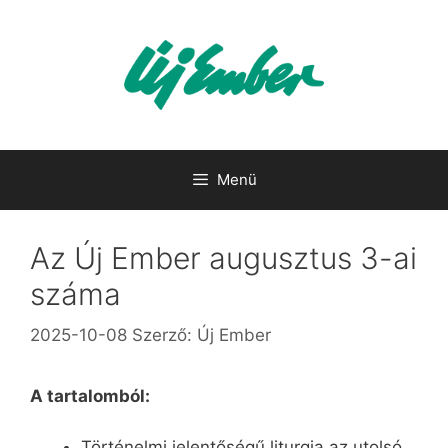
Kilépés
a
tartalomba
Menü
Az Új Ember augusztus 3-ai
száma
2025-10-08
Szerző:
Új Ember
A tartalomból:
Történelmi jelentőségű liturgia az utolsó