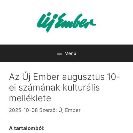
Kilépés
a
tartalomba
Menü
Az Új Ember augusztus 10-
ei számának kulturális
melléklete
2025-10-08
Szerző:
Új Ember
A tartalomból: