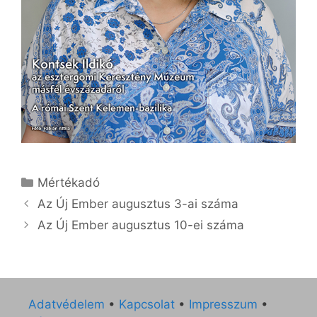
Kategória
Mértékadó
Az Új Ember augusztus 3-ai száma
Az Új Ember augusztus 10-ei száma
Adatvédelem
•
Kapcsolat
•
Impresszum
•