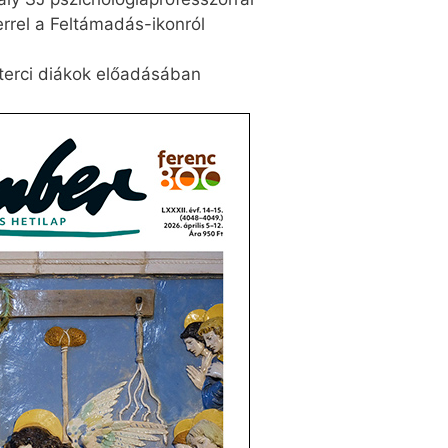
errel a Feltámadás-ikonról
terci diákok előadásában