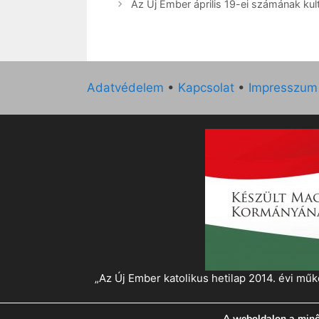
Az Új Ember április 19-ei számának kult
Adatvédelem
•
Kapcsolat
•
Impresszum
„Az Új Ember katolikus hetilap 2014. évi 
A weboldalon a minő