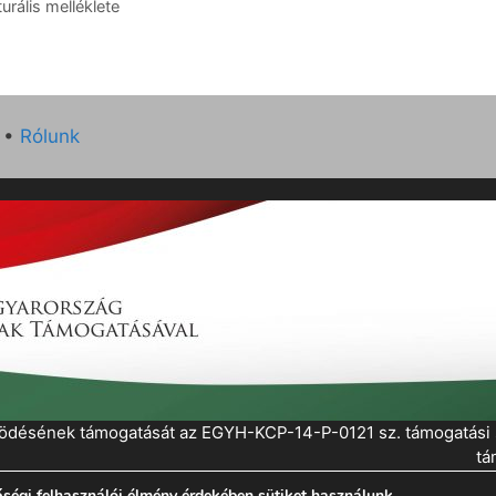
urális melléklete
•
Rólunk
működésének támogatását az EGYH-KCP-14-P-0121 sz. támogatás
tá
ségi felhasználói élmény érdekében sütiket használunk.