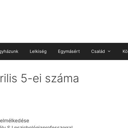
gyházunk
Lelkiség
Egymásért
Család
Kö
ilis 5-ei száma
i elmélkedése
ly SJ pszichológiaprofesszorral