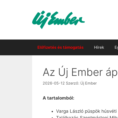
Kilépés
a
tartalomba
Előfizetés és támogatás
Hírek
E
Az Új Ember ápr
2026-05-12
Szerző:
Új Ember
A tartalomból:
Varga László püspök húsvét
Találkozás Szentmártoni Mihá