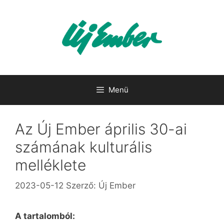
Kilépés
a
tartalomba
Menü
Az Új Ember április 30-ai
számának kulturális
melléklete
2023-05-12
Szerző:
Új Ember
A tartalomból: