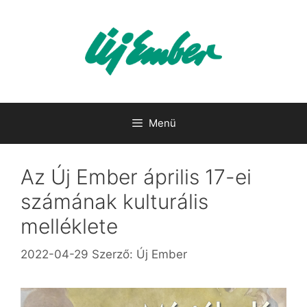
Kilépés
a
tartalomba
Menü
Az Új Ember április 17-ei
számának kulturális
melléklete
2022-04-29
Szerző:
Új Ember