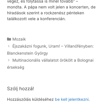
végez, és folytassa is minél tovább” –
mondta. A pápa nem volt jelen a koncerten, de
híradások szerint a rockzenész pénteken
találkozott vele a konferencián.
Kategória
Mozaik
Éjszakázni fogunk, Uram! – Villanófényben:
Blanckenstein György
Multinacionális vállalatot örökölt a Bolognai
érsekség
Szólj hozzá!
Hozzászólás küldéséhez
be kell jelentkezni
.