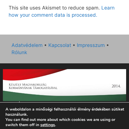
This site uses Akismet to reduce spam.
Learn
how your comment data is processed.
Adatvédelem
•
Kapcsolat
•
Impresszum
•
Rólunk
„Az Új Ember katolikus hetilap 2014. évi működésének
A weboldalon a minőségi felhasználói élmény érdekében sütiket
támogatását az EGYH-KCP-14-P-0121 sz. támogatási
használunk.
szerződés keretében 3 000 000 Ft összegben támogatta az
You can find out more about which cookies we are using or
Emberi Erőforrások Minisztériuma.”
switch them off in
settings
.