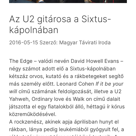
Az U2 gitárosa a Sixtus-
kápolnában
2016-05-15
Szerző:
Magyar Távirati Iroda
The Edge – valódi nevén David Howell Evans –
négy számot adott elő a Sixtus-kápolnában
kétszáz orvos, kutató és a rákbetegeket segítő
más személy előtt. Leonard Cohen
If it be your
will
című számának feldolgozását, illetve a U2
Yahweh, Ordinary love és Walk on című dalait
játszotta el egy fiatalokból álló, héttagú ír kórus
közreműködésével.
A rockzenész, akinek apja áprilisban hunyt el
rákban, lánya pedig leukémiából gyógyult fel, a