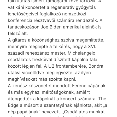
rákkutatás ismert támogatói közé tartozik. A
vatikáni koncertet a regeneratív gyógyítás
lehetőségeivel foglalkozó nemzetközi
konferencia résztvevői számára rendezték. A
tanácskozáson Joe Biden amerikai alelnök is
felszólalt.
A gitáros a közönséghez szólva megemlítette,
mennyire meglepte a felkérés, hogy a XVI.
századi reneszánsz mester, Michelangelo
csodálatos freskóival díszített kápolna falai
között lépjen fel. A U2 frontemberére, Bonóra
utalva viccelődve megjegyezte: az ilyen
meghívásokat más szokta kapni.
A zenész köszönetet mondott Ferenc pápának
és más egyházi méltóságoknak, amiért
átengedték a kápolnát a koncert számára. The
Edge a műsort a szentatyának ajánlotta, akit „a
nép pápájának” nevezett. „Csodálatos munkát