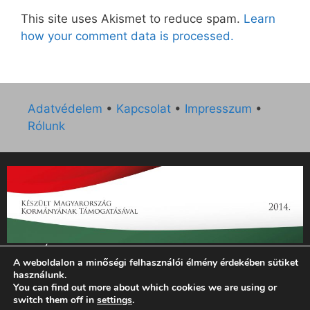
This site uses Akismet to reduce spam.
Learn
how your comment data is processed.
Adatvédelem
•
Kapcsolat
•
Impresszum
•
Rólunk
„Az Új Ember katolikus hetilap 2014. évi működésének
A weboldalon a minőségi felhasználói élmény érdekében sütiket
támogatását az EGYH-KCP-14-P-0121 sz. támogatási
használunk.
szerződés keretében 3 000 000 Ft összegben támogatta az
You can find out more about which cookies we are using or
Emberi Erőforrások Minisztériuma.”
switch them off in
settings
.