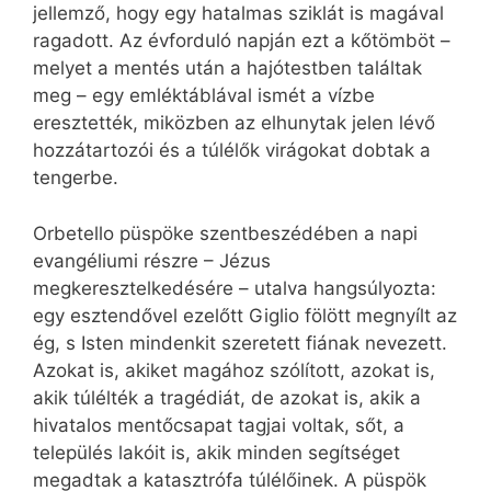
jellemző, hogy egy hatalmas sziklát is magával
ragadott. Az évforduló napján ezt a kőtömböt –
melyet a mentés után a hajótestben találtak
meg – egy emléktáblával ismét a vízbe
eresztették, miközben az elhunytak jelen lévő
hozzátartozói és a túlélők virágokat dobtak a
tengerbe.
Orbetello püspöke szentbeszédében a napi
evangéliumi részre – Jézus
megkeresztelkedésére – utalva hangsúlyozta:
egy esztendővel ezelőtt Giglio fölött megnyílt az
ég, s Isten mindenkit szeretett fiának nevezett.
Azokat is, akiket magához szólított, azokat is,
akik túlélték a tragédiát, de azokat is, akik a
hivatalos mentőcsapat tagjai voltak, sőt, a
település lakóit is, akik minden segítséget
megadtak a katasztrófa túlélőinek. A püspök