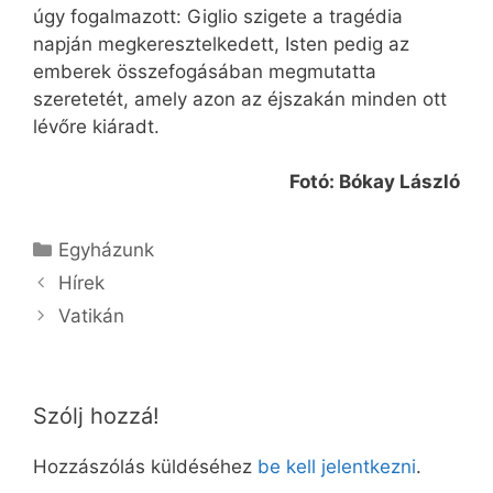
úgy fogalmazott: Giglio szigete a tragédia
napján megkeresztelkedett, Isten pedig az
emberek összefogásában megmutatta
szeretetét, amely azon az éjszakán minden ott
lévőre kiáradt.
Fotó: Bókay László
Kategória
Egyházunk
Hírek
Vatikán
Szólj hozzá!
Hozzászólás küldéséhez
be kell jelentkezni
.