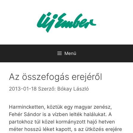
Kilépés
a
tartalomba
Menü
Az összefogás erejéről
2013-01-18
Szerző:
Bókay László
Harmincketten, köztük egy magyar zenész,
Fehér Sándor is a vízben lelték halálukat. A
partokhoz túl közel kormányzott hajó hetven
méter hosszú léket kapott, s az ütközés erejére