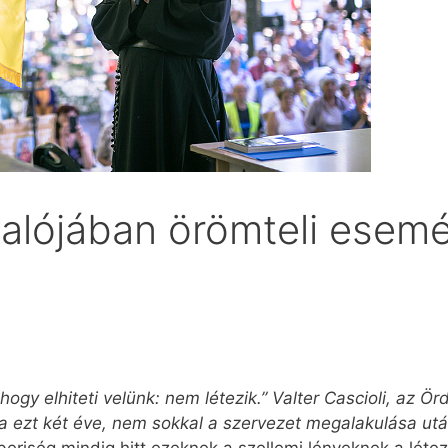
alójában örömteli esem
ogy elhiteti velünk: nem létezik.” Valter Cascioli, az 
a ezt két éve, nem sokkal a szervezet megalakulása utá
riség mindig hitt ezeknek a szellemi lényeknek a léte