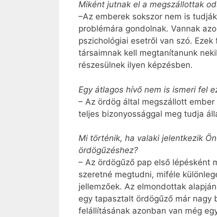
Miként jutnak el a megszállottak o
–Az emberek sokszor nem is tudják,
problémára gondolnak. Vannak azon
pszichológiai esetről van szó. Eze
társaimnak kell megtanítanunk neki
részesülnek ilyen képzésben.
Egy átlagos hívő nem is ismeri fel e
– Az ördög által megszállott ember 
teljes bizonyossággal meg tudja áll
Mi történik, ha valaki jelentkezik 
ördögűzéshez?
– Az ördögűző pap első lépésként m
szeretné megtudni, miféle különleg
jellemzőek. Az elmondottak alapján
egy tapasztalt ördögűző már nagy b
felállításának azonban van még eg