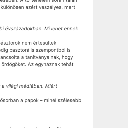
z különösen azért veszélyes, mert
bi évszázadokban. Mi lehet ennek
pásztorok nem értesültek
dig pasztorális szempontból is
rancsolta a tanítványainak, hogy
az ördögöket. Az egyháznak tehát
 a világi médiában. Miért
ső­sorban a papok – minél szélesebb