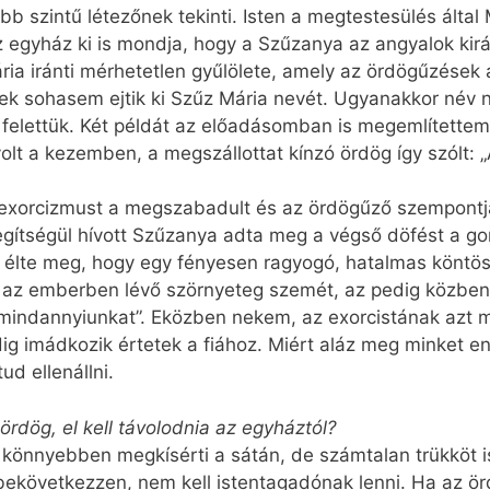
 szintű létezőnek tekinti. Isten a megtestesülés álta
z egyház ki is mondja, hogy a Szűzanya az angyalok kir
ria iránti mérhetetlen gyűlölete, amely az ördögűzések 
kek sohasem ejtik ki Szűz Mária nevét. Ugyanakkor név n
n felettük. Két példát az előadásomban is megemlítette
olt a kezemben, a megszállottat kínzó ördög így szólt: 
 exorcizmust a megszabadult és az ördögűző szempontj
gítségül hívott Szűzanya adta meg a végső döfést a go
 élte meg, hogy egy fényesen ragyogó, hatalmas köntös 
 az emberben lévő szörnyeteg szemét, az pedig közben 
 mindannyiunkat”. Eközben nekem, az exorcistának azt m
g imádkozik értetek a fiához. Miért aláz meg minket enn
d ellenállni.
ördög, el kell távolodnia az egyháztól?
t könnyebben megkísérti a sátán, de számtalan trükköt
bekövetkezzen, nem kell istentagadónak lenni. Ha az 