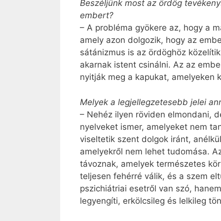
Beszéljünk most az ördög tevékeny
embert?
– A probléma gyökere az, hogy a ma
amely azon dolgozik, hogy az ember 
sátánizmus is az ördöghöz közelít
akarnak istent csinálni. Az az embe
nyitják meg a kapukat, amelyeken k
Melyek a legjellegzetesebb jelei ann
– Nehéz ilyen röviden elmondani, de
nyelveket ismer, amelyeket nem tanu
viseltetik szent dolgok iránt, anél
amelyekről nem lehet tudomása. Az Is
távoznak, amelyek természetes körü
teljesen fehérré válik, és a szem e
pszichiátriai esetről van szó, hane
legyengíti, erkölcsileg és lelkileg 