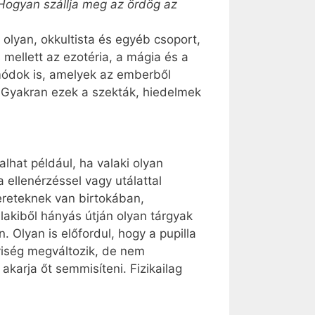
Hogyan szállja meg az ördög az
olyan, okkultista és egyéb csoport,
mellett az ezotéria, a mágia és a
módok is, amelyek az emberből
n. Gyakran ezek a szekták, hiedelmek
lhat például, ha valaki olyan
 ellenérzéssel vagy utálattal
mereteknek van birtokában,
alakiből hányás útján olyan tárgyak
Olyan is előfordul, hogy a pupilla
lyiség megváltozik, de nem
akarja őt semmisíteni. Fizikailag