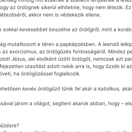
hogy az ördögnek sikerül elhitetnie, hogy nem létezik. E
tezéséről, akkor nem is védekezik ellene.
 sokkal kevesebbet beszélne az ördögről, mint a koráb
ág mutatkozott e téren a papképzésben. A leendő lelki
s az exorcizmus, az ördögűzés fontosságáról. Mind­ez pe
Holott Jézus, aki elsőként űzött ördögöt, nemcsak azt pa
ejezetten utasítást adott nekik arra is, hogy űzzék ki 
öveti, ha ördögűzéssel foglalkozik.
hetősen kevés ördögűző tűnik fel akár a katolikus, akár
val járom a világot, segíteni akarok abban, hogy – el
gűzésre?