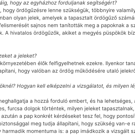
dáig, hogy az egyházhoz forduljanak segítségért?
 hogy ördögűzésre lenne szükségük, többnyire valamilye
ban olyan jelek, amelyek a tapasztalt ördögűző számár
k felismerését sajnos nem tanították meg a papoknak a
k. A hivatalos ördögűzők, akiket a megyés püspökök bíz
zeket a jeleket?
környezetében élők felfigyelhetnek ezekre. Ilyenkor taná
apítani, hogy valóban az ördög működésére utaló jelekr
Önöknél? Hogyan kell elképzelni a vizsgálatot, és milyen 
eghallgatja a hozzá forduló embert, és ha lehetséges, 
es, furcsa dolgok történtek, milyen jeleket tapasztalna
 azután a pap konkrét kérdéseket tesz fel, hogy pontosí
iztonsággal meg tudja állapítani, hogy szükség van-e r
y harmadik momentuma is: a pap imádkozik a vizsgált s