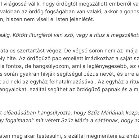
l világossá válik, hogy ördögtől megszállott emberről 
valóban az ördög fogságában van valaki, akkor a gonosz 
hiszen nem viseli el Isten jelenlétét.
sáig. Kötött liturgiáról van szó, vagy a rítus a megszáll
vatalos szertartást végez. De végső soron nem az imája
ély hite. Az ördögűző pap emellett imádkozhat a saját 
us is fontos, de hangsúlyozom, ami a leglényegesebb, az 
 során gyakran hívják segítségül Jézus nevét, és erre a
at ad neki az egyház felhatalmazásával. Az egyház a rit
angyalokat, ezáltal segíthet az ördögűző papnak és a me
tott előadásában hangsúlyozta, hogy Szűz Máriának közp
y fogalmazni: mit vétett Szűz Mária a sátánnak, hogy 
 Isten meg akar testesülni, s ezáltal megmenteni az embe