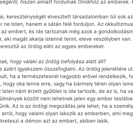
ségéről, hiszen amiatt fordulnak Önökhöz az emberek. 
i, kereszténységét elvesztett társadalomban túl sok az 
ne Isten, hanem a sátán felé forduljon. Az okkultizmus 
ik az embert, és ide tartoznak még azok a gondolkodás
r, aki magát akarja istenné tenni, eleve veszélyben va
eresztül az ördög eléri az egyes embereket.
ak, hogy valaki az ördög befolyása alatt áll?
 azért igyekszem összefoglalni. Az ördög jelenlétére uta
lt, ha a természetesnél nagyobb erővel rendelkezik, ha
kül, hogy oka lenne erre, vagy ha bármely téren olyan is
ten iránt érzett gyűlölet is ide tartozik, de az is, ha v
lmények között nem lehetnek jelen egy ember testében. 
ltűnik. Az is az ördögi megszállás jele lehet, ha a szemé
m arról, hogy valami olyan lakozik az emberben, ami meg 
tönkreteszi a démon azt az embert, akiben lakik.