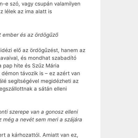
van-e szó, vagy csupán valamilyen
lélek az ima alatt is
ott ember és az ördögűző
 idézi elő az ördögűzést, hanem az
szavaival, és mondhat szabadító
a pap hite és Szűz Mária
 démon távozik is – ez azért van
uálé segítségével megidézheti az
gszállottnak a sátán elleni
onti szerepe van a gonosz elleni
az még a nevét sem meri a szájára
rt a kárhozattól. Amiatt van ez,