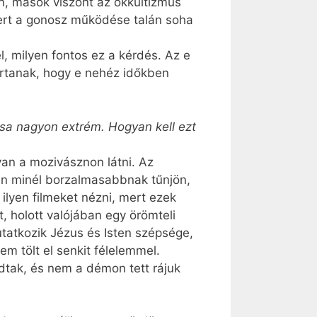
n, mások viszont az okkultizmus
 mert a gonosz működése talán soha
, milyen fontos ez a kérdés. Az e
artanak, hogy e nehéz időkben
ása nagyon extrém. Hogyan kell ezt
yan a mozivásznon látni. Az
án minél borzalmasabbnak tűnjön,
lyen filmeket nézni, mert ezek
, holott valójában egy örömteli
tatkozik Jézus és Isten szépsége,
m tölt el senkit félelemmel.
dtak, és nem a démon tett rájuk