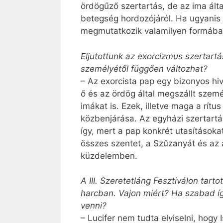
ördögűző szertartás, de az ima álta
betegség hordozójáról. Ha ugyanis 
megmutatkozik valamilyen formában, 
Eljutottunk az exorcizmus szertartá
személyétől függően változhat?
– Az exorcista pap egy bizonyos hi
ő és az ördög által megszállt szem
imákat is. Ezek, illetve maga a rít
közbenjárása. Az egyházi szertartás
így, mert a pap konkrét utasítások
összes szentet, a Szűzanyát és az 
küzdelemben.
A III. Szeretetláng Fesztiválon tar
harcban. Vajon miért? Ha szabad íg
venni?
– Lucifer nem tudta elviselni, hogy