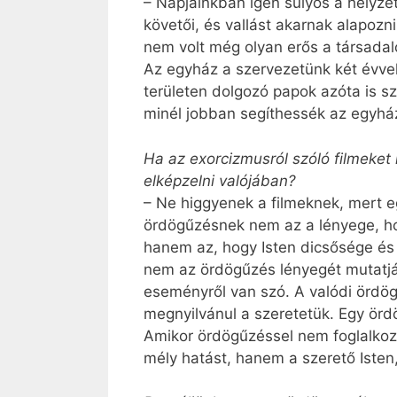
– Napjainkban igen súlyos a helyze
követői, és vallást akarnak alapoz
nem volt még olyan erős a társadal
Az egyház a szervezetünk két évvel 
területen dolgozó papok azóta is 
minél jobban segíthessék az egyhá
Ha az exorcizmusról szóló filmeket
elképzelni valójában?
– Ne higgyenek a filmeknek, mert e
ördögűzésnek nem az a lényege, ho
hanem az, hogy Isten dicsősége és 
nem az ördögűzés lényegét mutatják
eseményről van szó. A valódi ördö
megnyilvánul a szeretetük. Egy örd
Amikor ördögűzéssel nem foglalkozó
mély hatást, hanem a szerető Isten, 