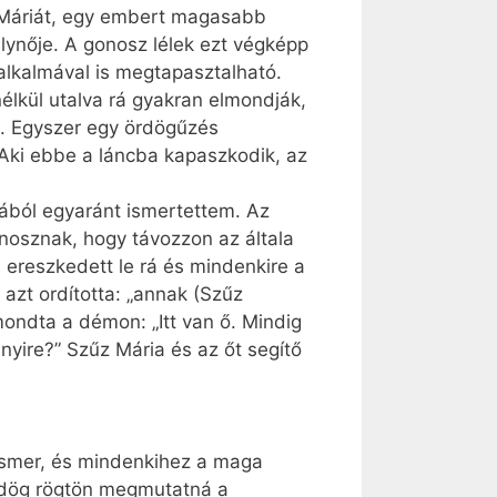
l Máriát, egy embert magasabb
álynője. A gonosz lélek ezt végképp
alkalmával is megtapasztalható.
élkül utalva rá gyakran elmondják,
m. Egyszer egy ördögűzés
„Aki ebbe a láncba kapaszkodik, az
ából egyaránt ismertettem. Az
nosznak, hogy távozzon az általa
ereszkedett le rá és mindenkire a
azt ordította: „annak (Szűz
ondta a démon: „Itt van ő. Mindig
yire?” Szűz Mária és az őt segítő
 ismer, és mindenkihez a maga
ördög rögtön megmutatná a