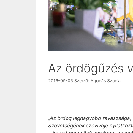
Az ördögűzés v
2016-09-05
Szerző:
Agonás Szonja
„Az ördög legnagyobb ravaszsága, h
Szövetségének szóvivője nyilatkozt
– Az ezt megelőző korokban az embe