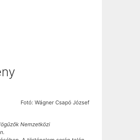
ény
Fotó: Wágner Csapó József
Ördögűzők Nemzetközi
n.
zésében. A történelem során talán