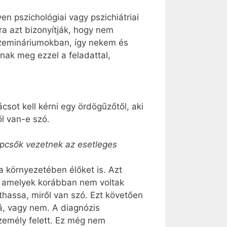
n pszichológiai vagy pszichiátriai
a azt bizonyítják, hogy nem
 szemináriumokban, így nekem és
nak meg ezzel a feladattal,
csot kell kérni egy ördögűzőtől, aki
ől van-e szó.
lépcsők vezetnek az esetleges
a környezetében élőket is. Azt
k, amelyek korábban nem voltak
thassa, miről van szó. Ezt követően
á, vagy nem. A diagnózis
zemély felett. Ez még nem