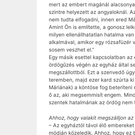
mert az embert magánál alacsonyabb
szintre helyezett az angyaloknál. A
nem tudta elfogadni, innen ered Má
Amint Ön is említette, a gonosz lel
milyen ellenállhatatlan hatalma va
alkalmával, amikor egy rózsafüzér v
sosem veszhet el.”
Egy másik esettel kapcsolatban az
ördögűzés végén az egyház által se
megszállottból. Ezt a szenvedő úgy
teremben, majd ezer kard szúrta ki
Máriának) a köntöse fog beteríteni
ő az, aki megsemmisít engem. Mindi
szentek hatalmának az ördög nem tu
Ahhoz, hogy valakit megszálljon az 
– Az egyháztól távol élő embereke
módján közeledik. Ahhoz, hogy ez 