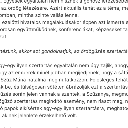
t. Egyesek egyáltalán nem hisznek a gonosz létezésébe
ni az ördög létezésére. Azért aktuális tehát ez a téma,
omban, mintha szinte vallás lenne.
ezelőtti hivatalos megalakulásakor éppen azt ismerte el
szorosan együttműködnek, konferenciákat, képzéseket t
zat.
 nézünk, akkor azt gondolhatjuk, az ördögűzés szertart
gy-egy ilyen szertartás egyáltalán nem úgy zajlik, ahog
gy az emberek minél jobban megijedjenek, hogy a sát
Szűz Mária hatalma megmutatkozzon. Fölösleges tehát i
 be, és túlságosan sötéten ábrázolják ezt a szertartást
gűzés során jelen vannak a szentek, a Szűzanya, megmu
ögűző szertartás megindító esemény, nem riaszt meg, ne
 papok elkísértek egy-egy ilyen szertartásra, megható
akinek jelenléte érzékelhető volt.