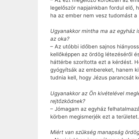
legelőször napjainkban fordul elő, 
ha az ember nem vesz tudomást a lé
Ugyanakkor mintha ma az egyház is
az oka?
– Az utóbbi időben sajnos hiányoss
kellőképpen az ördög létezéséről é
háttérbe szorította ezt a kérdést. 
gyógyítsák az embereket, hanem kif
tudnia kell, hogy Jézus parancsát k
Ugyanakkor az Ön kivételével megle
rejtőzködnek?
– Jómagam az egyház felhatalmazásá
körben megismerjék ezt a területet.
Miért van szükség manapság ördö