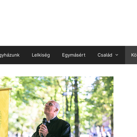
gyházunk
Lelkiség
Egymásért
Család
Kö