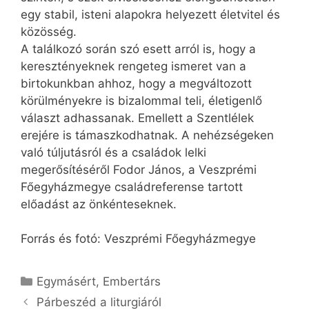
egy stabil, isteni alapokra helyezett életvitel és
közösség.
A találkozó során szó esett arról is, hogy a
keresztényeknek rengeteg ismeret van a
birtokunkban ahhoz, hogy a megváltozott
körülményekre is bizalommal teli, életigenlő
választ adhassanak. Emellett a Szentlélek
erejére is támaszkodhatnak. A nehézségeken
való túljutásról és a családok lelki
megerősítéséről Fodor János, a Veszprémi
Főegyházmegye családreferense tartott
előadást az önkénteseknek.
Forrás és fotó: Veszprémi Főegyházmegye
Kategória
Egymásért
,
Embertárs
Párbeszéd a liturgiáról