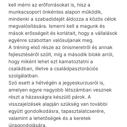
kell mérni az erőforrásokat is, hisz a
munkacsoport önkéntes alapon működik,
mindenki a szabadidejét áldozza a közös célok
megvalósítására. Ismerni kell a magunk és
mások erősségeit és korlátait, hogy a vállalások
egyénre szabottan valósuljanak meg.
A tréning első része az önismeretről és annak
fejlesztéséről szólt, míg a második blokk arról,
hogy miként lehet ezt kamatoztatni a
családban, illetve a családpasztorációs
szolgálatban.
Szó esett a hétvégén a jegyeskurzusról is,
amelyen egyre nagyobb létszámban vesznek
részt a házasságra készülő párok. A
visszajelzések alapján szükség van további
együtt gondolkodásra, tapasztalatcserére,
valamint a lehetőségek és a keretek
újragondolására.