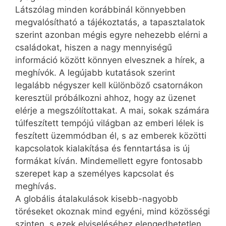
Látszólag minden korábbinál könnyebben
megvalósítható a tájékoztatás, a tapasztalatok
szerint azonban mégis egyre nehezebb elérni a
családokat, hiszen a nagy mennyiségű
információ között könnyen elvesznek a hírek, a
meghívók. A legújabb kutatások szerint
legalább négyszer kell különböző csatornákon
keresztül próbálkozni ahhoz, hogy az üzenet
elérje a megszólítottakat. A mai, sokak számára
túlfeszített tempójú világban az emberi lélek is
feszített üzemmódban él, s az emberek közötti
kapcsolatok kialakítása és fenntartása is új
formákat kíván. Mindemellett egyre fontosabb
szerepet kap a személyes kapcsolat és
meghívás.
A globális átalakulások kisebb-nagyobb
töréseket okoznak mind egyéni, mind közösségi
szinten, s ezek elviseléséhez elengedhetetlen