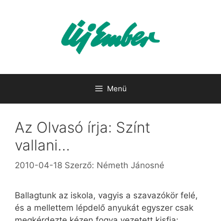
Kilépés
a
tartalomba
Menü
Az Olvasó írja: Színt
vallani…
2010-04-18
Szerző:
Németh Jánosné
Ballagtunk az iskola, vagyis a szavazókör felé,
és a mellettem lépdelő anyukát egyszer csak
megkérdezte kézen fogva vezetett kisfia: