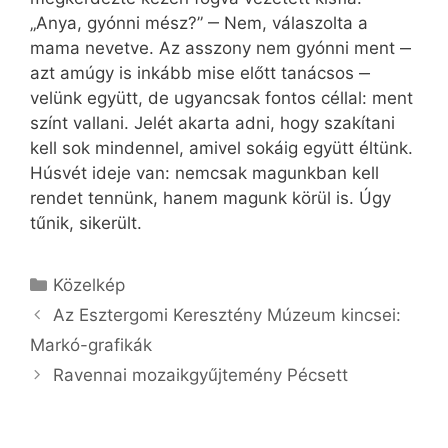
„Anya, gyónni mész?” ‒ Nem, válaszolta a
mama nevetve. Az asszony nem gyónni ment ‒
azt amúgy is inkább mise előtt tanácsos ‒
velünk együtt, de ugyancsak fontos céllal: ment
színt vallani. Jelét akarta adni, hogy szakítani
kell sok mindennel, amivel sokáig együtt éltünk.
Húsvét ideje van: nemcsak magunkban kell
rendet tennünk, hanem magunk körül is. Úgy
tűnik, sikerült.
Kategória
Közelkép
Az Esztergomi Keresztény Múzeum kincsei:
Markó-grafikák
Ravennai mozaikgyűjtemény Pécsett