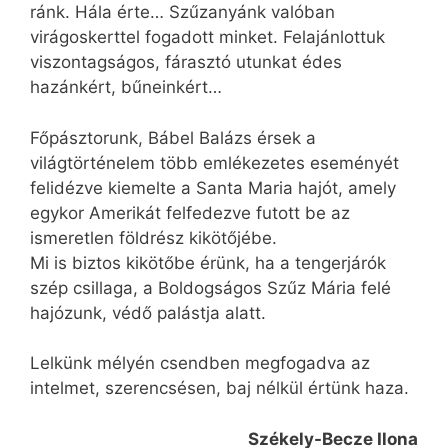
ránk. Hála érte… Szűzanyánk valóban
virágoskerttel fogadott minket. Felajánlottuk
viszontagságos, fárasztó utunkat édes
hazánkért, bűneinkért…
Főpásztorunk, Bábel Balázs érsek a
világtörténelem több emlékezetes eseményét
felidézve kiemelte a Santa Maria hajót, amely
egykor Amerikát felfedezve futott be az
ismeretlen földrész kikötőjébe.
Mi is biztos kikötőbe érünk, ha a tengerjárók
szép csillaga, a Boldogságos Szűz Mária felé
hajózunk, védő palástja alatt.
Lelkünk mélyén csendben megfogadva az
intelmet, szerencsésen, baj nélkül értünk haza.
Székely-Becze Ilona