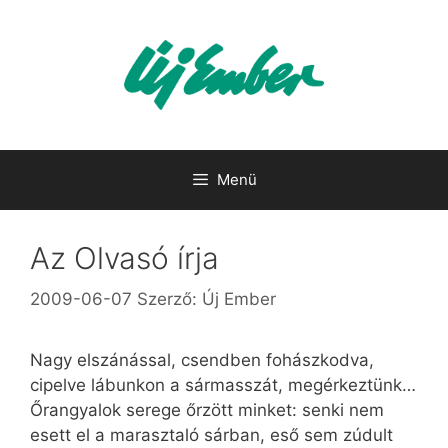
Kilépés
a
tartalomba
Menü
Az Olvasó írja
2009-06-07
Szerző:
Új Ember
Nagy elszánással, csendben fohászkodva,
cipelve lábunkon a sármasszát, megérkeztünk…
Őrangyalok serege őrzött minket: senki nem
esett el a marasztaló sárban, eső sem zúdult