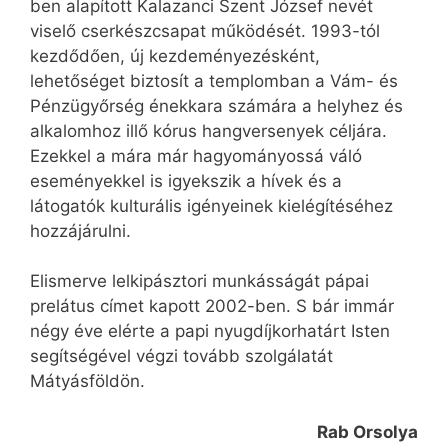
ben alapított Kalazanci Szent József nevét
viselő cserkészcsapat működését. 1993-tól
kezdődően, új kezdeményezésként,
lehetőséget biztosít a templomban a Vám- és
Pénzügyőrség énekkara számára a helyhez és
alkalomhoz illő kórus hangversenyek céljára.
Ezekkel a mára már hagyományossá váló
eseményekkel is igyekszik a hívek és a
látogatók kulturális igényeinek kielégítéséhez
hozzájárulni.
Elismerve lelkipásztori munkásságát pápai
prelátus címet kapott 2002-ben. S bár immár
négy éve elérte a papi nyugdíjkorhatárt Isten
segítségével végzi tovább szolgálatát
Mátyásföldön.
Rab Orsolya