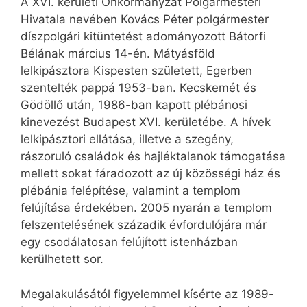
A XVI. kerületi Önkormányzat Polgármesteri
Hivatala nevében Kovács Péter polgármester
díszpolgári kitüntetést adományozott Bátorfi
Bélának március 14-én. Mátyásföld
lelkipásztora Kispesten született, Egerben
szentelték pappá 1953-ban. Kecskemét és
Gödöllő után, 1986-ban kapott plébánosi
kinevezést Budapest XVI. kerületébe. A hívek
lelkipásztori ellátása, illetve a szegény,
rászoruló családok és hajléktalanok támogatása
mellett sokat fáradozott az új közösségi ház és
plébánia felépítése, valamint a templom
felújítása érdekében. 2005 nyarán a templom
felszentelésének századik évfordulójára már
egy csodálatosan felújított istenházban
kerülhetett sor.
Megalakulásától figyelemmel kísérte az 1989-