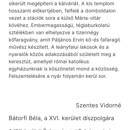
sikerült megépíteni a kálváriát. A kis templom
hosszanti előkertjében, felfelé a domboldalon
vezet a stációk sora a külső Mária-oltár
kövéhez. Embermagasságú, téglaburkolatú
sztélékben van elhelyezve a tizennégy
kőfaragvány, amit Páljános Ervin kő-és fafaragó
művész készített. A leányfalui lakosok és a
nyaralók közös adakozásából született meg a
keresztút, amellyel római katolikus
egyházunknak is köszönetet mond a közösség.
Felszentelésére a nyár folyamán kerül sor.
Szentes Vidorné
Bátorfi Béla, a XVI. kerület díszpolgára