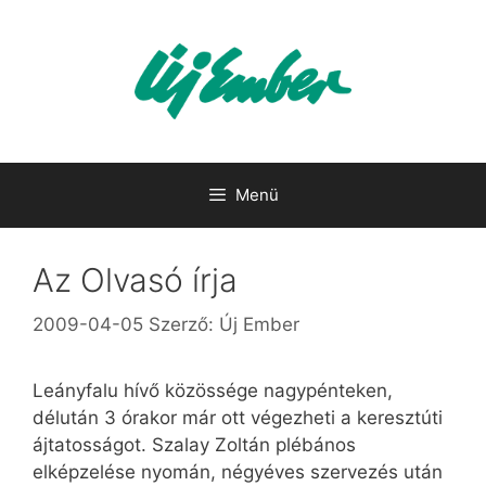
Kilépés
a
tartalomba
Menü
Az Olvasó írja
2009-04-05
Szerző:
Új Ember
Leányfalu hívő közössége nagypénteken,
délután 3 órakor már ott végezheti a keresztúti
ájtatosságot. Szalay Zoltán plébános
elképzelése nyomán, négyéves szervezés után