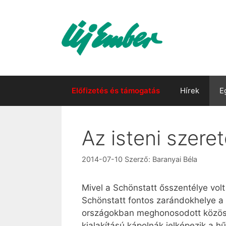
Kilépés
a
tartalomba
Előfizetés és támogatás
Hírek
E
Az isteni szeret
2014-07-10
Szerző:
Baranyai Béla
Mivel a Schönstatt ősszentélye vol
Schönstatt fontos zarándokhelye a 
országokban meghonosodott közössé
kialakítású kápolnák jelképezik a h