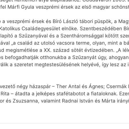
 fel Márfi Gyula veszprémi érsek az első magyar schönsta
a veszprémi érsek és Bíró László tábori püspök, a Mag
Katolikus Családegyesület elnöke. Szentbeszédében Bí
 alapító a Szűzanyával és a Szentháromsággal kötött sze
ával „a család az utolsó vacsora terme, olyan, mint a bá
 megismétlése a XX. század sötét évtizedében. „A léle
s befogadhatják otthonukba a Szűzanyát úgy, ahogyan a
álik a szeretet megtestesülésének helyévé, így lesz az is
ezető négy házaspár – Ther Antal és Ágnes; Csermák K
Rita – átadta a jelképes stafétabotot a fiataloknak. Eze
or és Zsuzsanna, valamint Radnai István és Márta irány