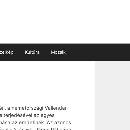
zelkép
Kultúra
Mozaik
ért a németországi Vallendar-
elterjedésével az egyes
mása az eredetinek. Az azonos
rilis 2-án – II. János Pál pápa