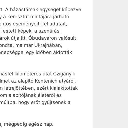
yt. A házastársak egységet képezve
 a keresztút mintájára járható
ntos eseményeit, fel adatait,
 festett képek, a szentírási
rok útja itt, Óbudaváron valósult
mondta, ma már Ukrajnában,
nnepséggel egy időben áldották
másfél kilométeres utat Czigányik
met az alapító Kentenich atyáról,
 létrejöttében, ezért kialakítottak
om alapítójának életéről és
 múltba, hogy erőt gyűjtsenek a
n, mégpedig egész nap.