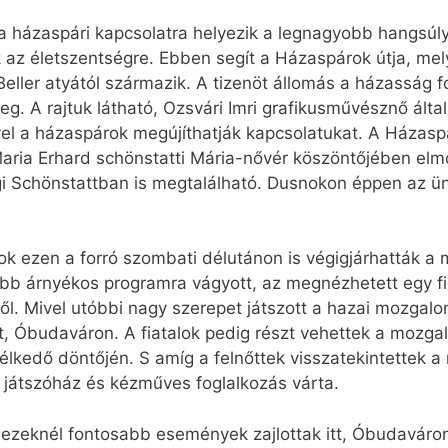
 házaspári kapcsolatra helyezik a legnagyobb hangsúl
z életszentségre. Ebben segít a Házaspárok útja, mely
ller atyától származik. A tizenöt állomás a házasság fo
eg. A rajtuk látható, Ozsvári Imri grafikusművésznő által
el a házaspárok megújíthatják kapcsolatukat. A Házaspá
Maria Erhard schönstatti Mária-nővér köszöntőjében el
 Schönstattban is megtalálható. Dusnokon éppen az ü
ok ezen a forró szombati délutánon is végigjárhatták a 
ább árnyékos programra vágyott, az megnézhetett egy fil
ől. Mivel utóbbi nagy szerepet játszott a hazai mozgalom
t, Óbudaváron. A fiatalok pedig részt vehettek a mozgal
élkedő döntőjén. S amíg a felnőttek visszatekintettek a
, játszóház és kézműves foglalkozás várta.
 ezeknél fontosabb események zajlottak itt, Óbudaváro