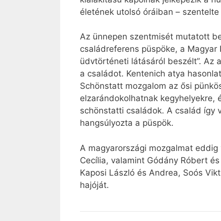
életének utolsó óráiban – szentelte
Az ünnepen szentmisét mutatott be 
családreferens püspöke, a Magyar 
üdvtörténeti látásáról beszélt”. Az
a családot. Kentenich atya hasonlat
Schönstatt mozgalom az ősi pünkösd
elzarándokolhatnak kegyhelyekre, é
schönstatti családok. A család így v
hangsúlyozta a püspök.
A magyarországi mozgalmat eddig v
Cecília, valamint Gódány Róbert és 
Kaposi László és Andrea, Soós Vikt
hajóját.