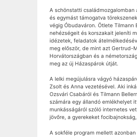
A schönstatti családmozgalomban a
és egymást támogatva törekszenek a
végig Óbudaváron. Ötlete Tilmann Be
nehézségeit és korszakait jeleníti m
idézetek, feladatok átelmélkedésév
meg először, de mint azt Gertrud-
Horvátországban és a németországi
meg az új Házaspárok útját.
A lelki megújulásra vágyó házaspár
Zsolt és Anna vezetésével. Aki ink
Ozsvári Csabáról és Tilmann Bellerr
számára egy állandó emlékhelyet it
munkásságáról szóló internetes vet
jövőre, a gyerekeket focibajnokság
A sokféle program mellett azonban