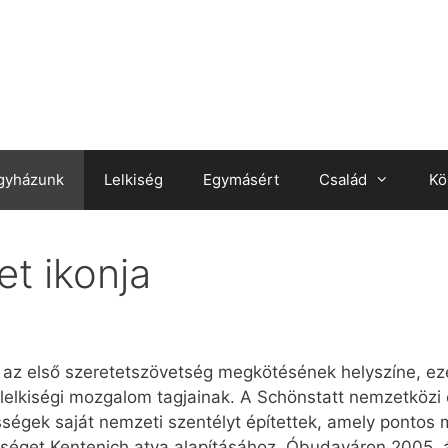
gyházunk
Lelkiség
Egymásért
Család
Kö
et ikonja
t az első szeretetszövetség megkötésének helyszíne, ez
lelkiségi mozgalom tagjainak. A Schönstatt nemzetközi 
gek saját nemzeti szentélyt építettek, amely pontos 
űséget Kentenich atya alapításához. Óbudaváron 2005. áp