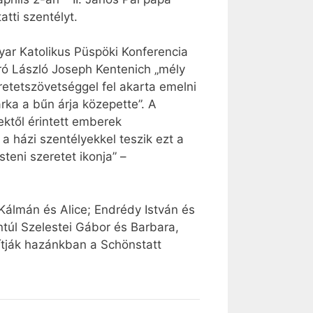
tti szentélyt.
yar Katolikus Püspöki Konferencia
ró László Joseph Kentenich „mély
retetszövetséggel fel akarta emelni
rka a bűn árja közepette”. A
ktől érintett emberek
 házi szentélyekkel teszik ezt a
teni szeretet ikonja” –
álmán és Alice; Endrédy István és
ntúl Szelestei Gábor és Barbara,
ítják hazánkban a Schönstatt