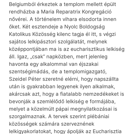
Belgiumból érkeztek a templom mellett épült
rendházba a Maria Reparatrix Kongregáció
nővérei. A történelem vihara elsodorta innen
őket. Két esztendeje a Nyolc Boldogság
Katolikus Közösség kilenc tagja él itt, s végzi
sajátos lelkipásztori szolgálatát, melynek
középpontjában ma is az eucharisztikus lelkiség
áll. Igaz, „csak” napközben, mert jelenleg
havonta egy alkalommal van éjszakai
szentségimádás, de a templomigazgató,
Szeidel Péter szeretné elérni, hogy napszállta
után is gyakrabban legyenek ilyen alkalmak,
akárcsak azt, hogy a fiatalabb nemzedékeket is
bevonják a szemlélődő lelkiség e formájába,
melyet a közelmúlt pápai megnyilatkozásai is
szorgalmaznak. A tervek szerint plébániai
közösségek számára szerveznének
lelkigyakorlatokat, hogy ápolják az Eucharisztia