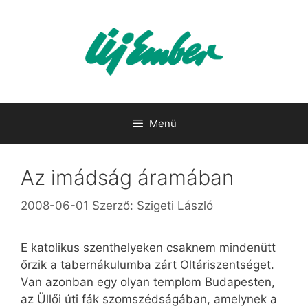
Kilépés
a
tartalomba
Menü
Az imádság áramában
2008-06-01
Szerző:
Szigeti László
E katolikus szenthelyeken csaknem mindenütt
őrzik a tabernákulumba zárt Oltáriszentséget.
Van azonban egy olyan templom Budapesten,
az Üllői úti fák szomszédságában, amelynek a