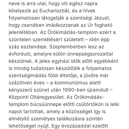
neve is arra utal, hogy ott egész napra
kihelyezik az Eucharisztiát, és a hívek
folyamatosan látogatják a szentségi Jézust,
hogy csendben imádkozzanak az Úr fogható
jelenlétében. Az Örökimádás-templom ezért a
szüntelen szemlélésért született – idén épp
száz esztendeje. Szeptemberben lesz az
évforduló, amelyre külön ünnepségsorozattal
készülnek. A jeles egyházi idők előtt egyébként
is mindig tudatosan készülődik a folyamatos
szentségimádás földi éltetője, a jövőre már
százötven éves – a kommunizmus alatti
kényszerű szünet után 1990-ben újraindult –
Központi Oltáregyesület. Az Örökimádás-
templom búcsúünnepe előtti csütörtökön is lelki
napot tartottak, amely a közösséget így is
elmélyítő személyes találkozásra szintén
lehetőséget nyújt. Egy évszázaddal ezelőtt