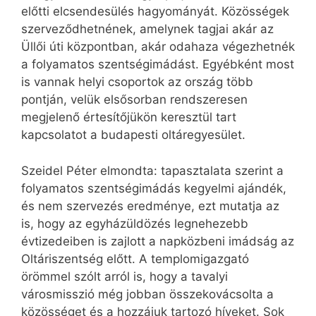
előtti elcsendesülés hagyományát. Közösségek
szerveződhetnének, amelynek tagjai akár az
Üllői úti központban, akár odahaza végezhetnék
a folyamatos szentségimádást. Egyébként most
is vannak helyi csoportok az ország több
pontján, velük elsősorban rendszeresen
megjelenő értesítőjükön keresztül tart
kapcsolatot a budapesti oltáregyesület.
Szeidel Péter elmondta: tapasztalata szerint a
folyamatos szentségimádás kegyelmi ajándék,
és nem szervezés eredménye, ezt mutatja az
is, hogy az egyházüldözés legnehezebb
évtizedeiben is zajlott a napközbeni imádság az
Oltáriszentség előtt. A templomigazgató
örömmel szólt arról is, hogy a tavalyi
városmisszió még jobban összekovácsolta a
közösséget és a hozzájuk tartozó híveket. Sok