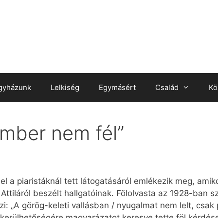
gyházunk
Lelkiség
Egymásért
Család
Kö
mber nem fél”
ssel a piaristáknál tett látogatásáról emlékezik meg, amik
ttiláról beszélt hallgatóinak. Fölolvasta az 1928-ban szü
zi: „A görög-keleti vallásban / nyugalmat nem lelt, csak 
lkerülhetőségére magyarázatot keresve tette föl kérdései