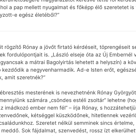
 ahol a pap mellett nyugalmat és főképp élő szeretetet is
yzott-e egész életéből?”
óit rögzítő Rónay a jövőt firtató kérdéseit, töprengései
ek fordulópontjait is. „László elseje óta az Új Embernél 
yancsak a mátrai Bagolyirtás lehetett a helyszín) a köv
 kezdődik a negyvenharmadik. Ad-e Isten erőt, egészs
, amit szeretnék?”
ébresztés mesterének is nevezhetnénk Rónay Györgyöt,
mennyiünk számára „csöndes estéli zsoltár” lehetne (hog
 Az imádkozó ember nem fél” – írja Rónay, s hozzátehet
nvedőnek, kétséggel küszködőnek, hitetlennek vezérlő c
családunkhoz. Szeretet nélkül semminek sincs értelme, 
 meddő. Sok fájdalmat, szenvedést, rossz ízt elkerülhet