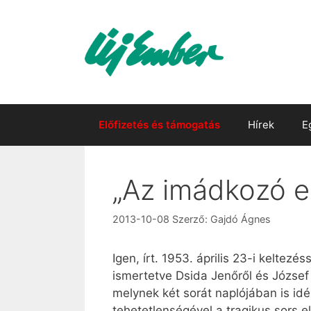
Kilépés
a
tartalomba
Előfizetés és támogatás
Hírek
E
„Az imádkozó e
2013-10-08
Szerző:
Gajdó Ágnes
Igen, írt. 1953. április 23-i keltezé
ismertetve Dsida Jenőről és József A
melynek két sorát naplójában is idé
tehetetlenségével a tragikus sors e