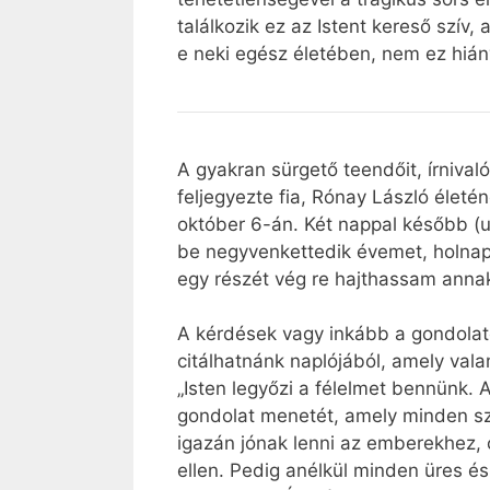
találkozik ez az Istent kereső szív,
e neki egész életében, nem ez hián
A gyakran sürgető teendőit, írnival
feljegyezte fia, Rónay László életén
október 6-án. Két nappal később (ug
be negyvenkettedik évemet, holnap
egy részét vég re hajthassam annak
A kérdések vagy inkább a gondolat
citálhatnánk naplójából, amely vala
„Isten legyőzi a félelmet bennünk.
gondolat menetét, amely minden sze
igazán jónak lenni az emberekhez, 
ellen. Pedig anélkül minden üres és