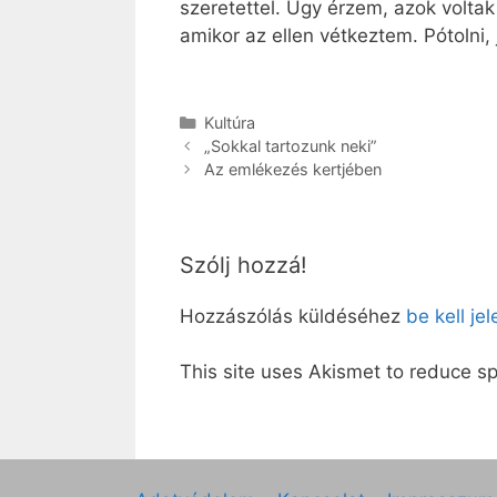
szeretettel. Úgy érzem, azok volta
amikor az ellen vétkeztem. Pótolni,
Kategória
Kultúra
„Sokkal tartozunk neki”
Az emlékezés kertjében
Szólj hozzá!
Hozzászólás küldéséhez
be kell je
This site uses Akismet to reduce 