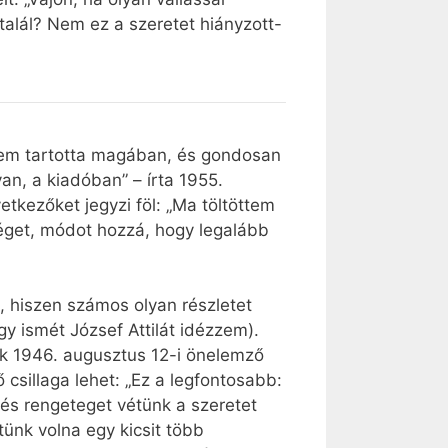
 talál? Nem ez a szeretet hiányzott-
t sem tartotta magában, és gondosan
van, a kiadóban” – írta 1955.
etkezőket jegyzi föl: „Ma töltöttem
éget, módot hozzá, hogy legalább
 hiszen számos olyan részletet
y ismét József Attilát idézzem).
jük 1946. augusztus 12-i önelemző
sillaga lehet: „Ez a legfontosabb:
és rengeteget vétünk a szeretet
tünk volna egy kicsit több