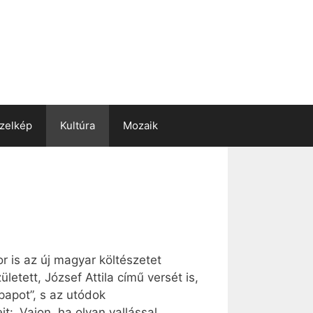
zelkép
Kultúra
Mozaik
or is az új magyar költészetet
letett, József Attila című versét is,
papot”, s az utódok
t: „Vajon, ha olyan vallással