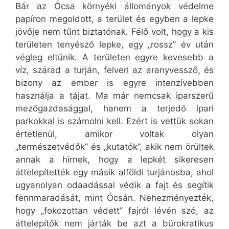
Bár az Ócsa környéki állományok védelme
papíron megoldott, a terület és egyben a lepke
jövője nem tűnt biztatónak. Félő volt, hogy a kis
területen tenyésző lepke, egy „rossz” év után
végleg eltűnik. A területen egyre kevesebb a
víz, szárad a turján, felveri az aranyvessző, és
bizony az ember is egyre intenzívebben
használja a tájat. Ma már nemcsak iparszerű
mezőgazdasággal, hanem a terjedő ipari
parkokkal is számolni kell. Ezért is vettük sokan
értetlenül, amikor voltak olyan
„természetvédők” és „kutatók”, akik nem örültek
annak a hírnek, hogy a lepkét sikeresen
áttelepítették egy másik alföldi turjánosba, ahol
ugyanolyan odaadással védik a fajt és segítik
fennmaradását, mint Ócsán. Nehezményezték,
hogy „fokozottan védett” fajról lévén szó, az
áttelepítők nem járták be azt a bürokratikus