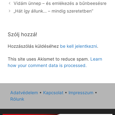
Vidám ünnep – és emlékezés a bűnbeesésre
„Hát így állunk… – mindig szeretetben”
Szólj hozzá!
Hozzászólás küldéséhez
be kell jelentkezni
.
This site uses Akismet to reduce spam.
Learn
how your comment data is processed.
Adatvédelem
•
Kapcsolat
•
Impresszum
•
Rólunk