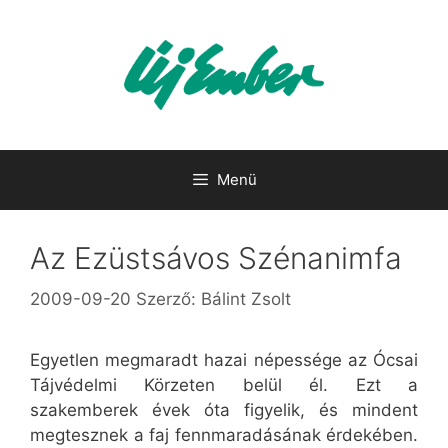
Kilépés
a
tartalomba
Menü
Az Ezüstsávos Szénanimfa
2009-09-20
Szerző:
Bálint Zsolt
Egyetlen megmaradt hazai népessége az Ócsai
Tájvédelmi Körzeten belül él. Ezt a
szakemberek évek óta figyelik, és mindent
megtesznek a faj fennmaradásának érdekében.