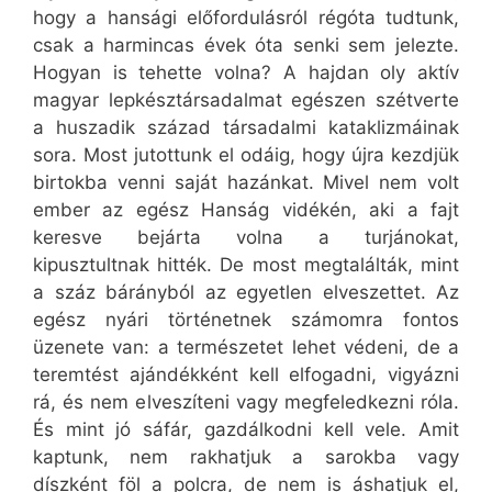
hogy a hansági előfordulásról régóta tudtunk,
csak a harmincas évek óta senki sem jelezte.
Hogyan is tehette volna? A hajdan oly aktív
magyar lepkésztársadalmat egészen szétverte
a huszadik század társadalmi kataklizmáinak
sora. Most jutottunk el odáig, hogy újra kezdjük
birtokba venni saját hazánkat. Mivel nem volt
ember az egész Hanság vidékén, aki a fajt
keresve bejárta volna a turjánokat,
kipusztultnak hitték. De most megtalálták, mint
a száz bárányból az egyetlen elveszettet. Az
egész nyári történetnek számomra fontos
üzenete van: a természetet lehet védeni, de a
teremtést ajándékként kell elfogadni, vigyázni
rá, és nem elveszíteni vagy megfeledkezni róla.
És mint jó sáfár, gazdálkodni kell vele. Amit
kaptunk, nem rakhatjuk a sarokba vagy
díszként föl a polcra, de nem is áshatjuk el,