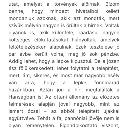
utat, amelyet a törvények előírnak. Bízom
benne, hogy mindezt hivatalból kellett
mondaniuk azoknak, akik ezt mondták, mert
szívük mélyén nagyon is örültek a hírnek. Voltak
olyanok is, akik különféle, ráadásul nagyon
költséges előkutatásokat hiányoltak, amelyek
feltételezéseken alapulnak. Ezek tesztelése jó
pár évbe került volna, meg jó sok pénzbe.
Addig lehet, hogy a lepke kipusztul. De a józan
ész fölülkerekedett: lehet folytatni a telepítést,
mert lám, sikeres, és most már nagyobb esély
van arra, hogy a lepke fönnmarad
hazánkban. Aztán jön a hír: megtalálták a
Hanságban is! Az ottani állomány az előzetes
felmérések alapján jóval nagyobb, mint az
ismert ócsai – az abból telepített újakkal
együttvéve. Tehát a faj pannóniai jövője nem is
olyan reménytelen. Elgondolkodtató viszont,