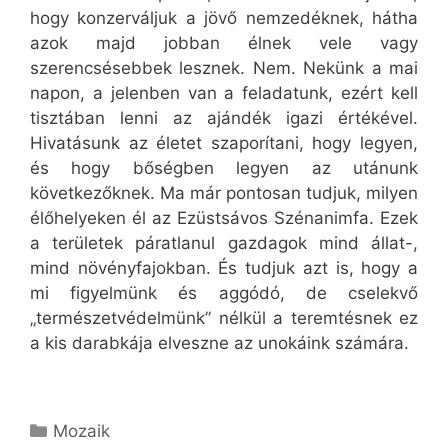
hogy konzerváljuk a jövő nemzedéknek, hátha
azok majd jobban élnek vele vagy
szerencsésebbek lesznek. Nem. Nekünk a mai
napon, a jelenben van a feladatunk, ezért kell
tisztában lenni az ajándék igazi értékével.
Hivatásunk az életet szaporítani, hogy legyen,
és hogy bőségben legyen az utánunk
következőknek. Ma már pontosan tudjuk, milyen
élőhelyeken él az Ezüstsávos Szénanimfa. Ezek
a területek páratlanul gazdagok mind állat-,
mind növényfajokban. És tudjuk azt is, hogy a
mi figyelmünk és aggódó, de cselekvő
„természetvédelmünk” nélkül a teremtésnek ez
a kis darabkája elveszne az unokáink számára.
Kategória
Mozaik