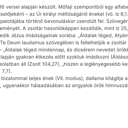
6 versei alapján készült. Műfaji szempontból egy alfabe
selőjeként – az Úr királyi méltóságáról énekel (vö. Iz 6,1
 palotájába történő bevonuláskor csendült fel. Szövegén
lteményét. A zsoltár hasonlóképpen kezdődik, mint Iz 25
dik Jézus imádságainak sorába: „Áldalak téged, Atyám,
Te Deum laudamus szövegében is fellelhetjük e zsoltár
– „Áldalak téged mindennap, és dicsérem nevedet örökkö
lapján gyakran étkezés előtt szoktuk imádkozni (Áldáso
olatban áll (Zsolt 104,27), „hiszen a leglényegesebb ke
 7,7).
izalommal teljes ének (VII. modus), dallama kitágítja 
t, ugyanakkor hálaadásában az angyalok örök himnuszáh