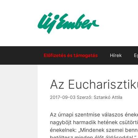
Kilépés
a
tartalomba
Előfizetés és támogatás
Hírek
E
Az Euchariszti
2017-09-03
Szerző:
Sztankó Attila
Az úrnapi szentmise válaszos ének
nagyböjt harmadik hetének csütörtö
énekelnek: „Mindenek szemei benne
betöltesz minden élőt áldásoddal.”