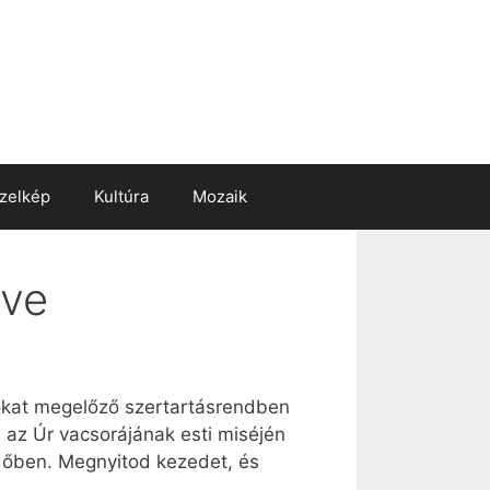
zelkép
Kultúra
Mozaik
lve
mokat megelőző szertartásrendben
 az Úr vacsorájának esti miséjén
dőben. Megnyitod kezedet, és