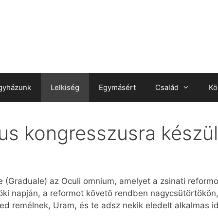
gyházunk
Lelkiség
Egymásért
Család
Kö
kus kongresszusra készü
e (Graduale) az Oculi omnium, amelyet a zsinati refor
ki napján, a reformot követő rendben nagycsütörtökön,
d remélnek, Uram, és te adsz nekik eledelt alkalmas i