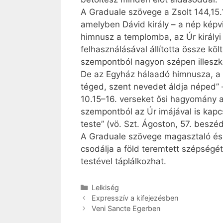
A Graduale szövege a Zsolt 144,15.1
amelyben ­Dávid király – a nép képvi
himnusz a templomba, az Úr királyi
felhasználásával állította össze kö
szempontból nagyon szépen illeszke
De az Egyház hálaadó himnusza, a 
téged, szent nevedet áldja néped” 
10.15–16. verseket ősi hagyomány a
szempontból az Úr imájával is kapcs
teste” (vö. Szt. Ágoston, 57. beszéd
A Graduale szövege magasztaló és b
csodálja a föld teremtett szépségé
testével táplálkozhat.
Kategória
Lelkiség
Expresszív a kifejezésben
Veni Sancte Egerben