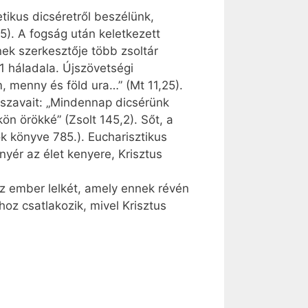
tikus dicséretről beszélünk,
.5). A fogság után keletkezett
ek szerkesztője több zsoltár
,1 háladala. Újszövetségi
 menny és föld ura…” (Mt 11,25).
 szavait: „Mindennap dicsérünk
n örökké” (Zsolt 145,2). Sőt, a
k könyve 785.). Eu­charisztikus
nyér az élet kenyere, Krisztus
az ember lelkét, amely ennek révén
oz csatlakozik, mivel Krisztus