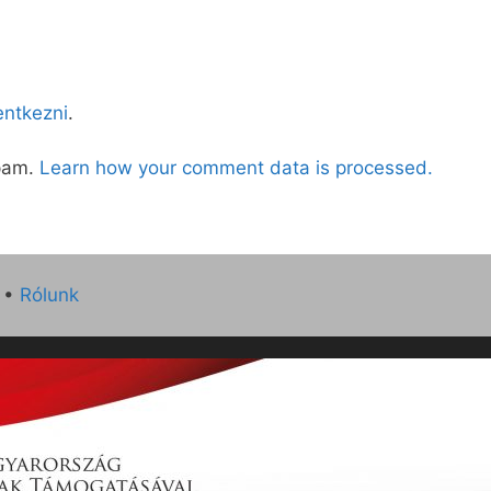
lentkezni
.
spam.
Learn how your comment data is processed.
•
Rólunk