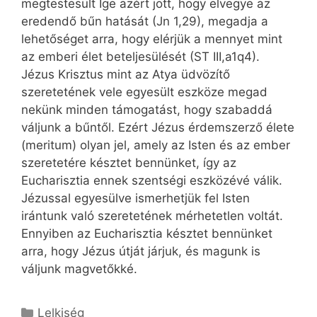
megtestesült Ige azért jött, hogy elvegye az
eredendő bűn hatását (Jn 1,29), megadja a
lehetőséget arra, hogy elérjük a mennyet mint
az emberi élet beteljesülését (ST III,a1q4).
Jézus Krisztus mint az Atya üdvözítő
szeretetének vele egyesült eszköze megad
nekünk minden támogatást, hogy szabaddá
váljunk a bűntől. Ezért Jézus érdemszerző élete
(meritum) olyan jel, amely az Isten és az ember
szeretetére késztet bennünket, így az
Eucharisztia ennek szentségi eszközévé válik.
Jézussal egyesülve ismerhetjük fel Isten
irántunk való szeretetének mérhetetlen voltát.
Ennyiben az Eucharisztia késztet bennünket
arra, hogy Jézus útját járjuk, és magunk is
váljunk magvetőkké.
Kategória
Lelkiség