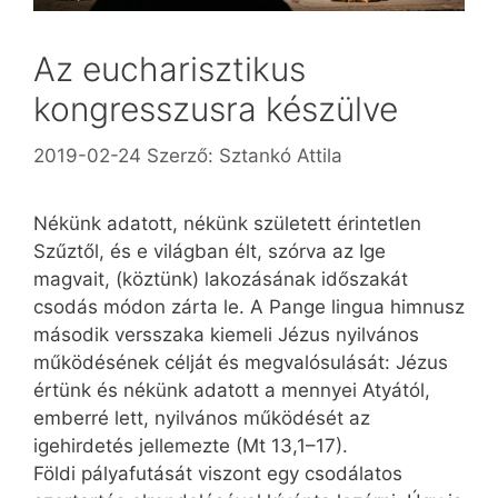
Az eucharisztikus
kongresszusra készülve
2019-02-24
Szerző:
Sztankó Attila
Nékünk adatott, nékünk született érintetlen
Szűztől, és e világban élt, szórva az Ige
magvait, (köztünk) lakozásának időszakát
csodás módon zárta le. A Pange lingua himnusz
második versszaka kiemeli Jézus nyilvános
működésének célját és megvalósulását: Jézus
értünk és nékünk adatott a mennyei Atyától,
emberré lett, nyilvános működését az
igehirdetés jellemezte (Mt 13,1–17).
Földi pályafutását viszont egy csodálatos