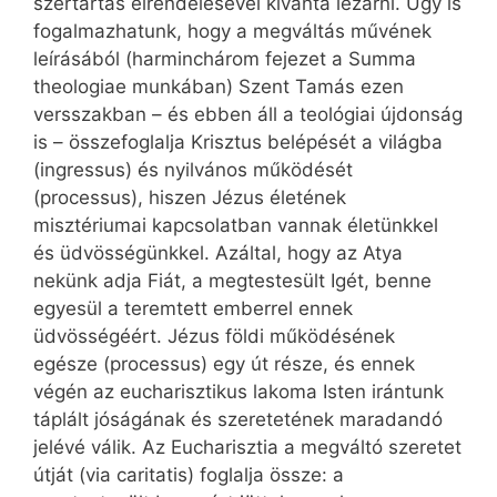
szertartás elrendelésével kívánta lezárni. Úgy is
fogalmazhatunk, hogy a megváltás művének
leírásából (harminchárom fejezet a Summa
theologiae munkában) Szent Tamás ezen
versszakban – és ebben áll a teológiai újdonság
is – összefoglalja Krisztus belépését a világba
(ingressus) és nyilvános működését
(processus), hiszen Jézus életének
misztériumai kapcsolatban vannak életünkkel
és üdvösségünkkel. Azáltal, hogy az Atya
nekünk adja Fiát, a megtestesült Igét, benne
egyesül a teremtett emberrel ennek
üdvösségéért. Jézus földi működésének
egésze (processus) egy út része, és ennek
végén az eucharisztikus lakoma Isten irántunk
táplált jóságának és szeretetének maradandó
jelévé válik. Az Eucharisztia a megváltó szeretet
útját (via caritatis) foglalja össze: a