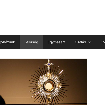
gyházunk
Lelkiség
Egymásért
Család
Kö