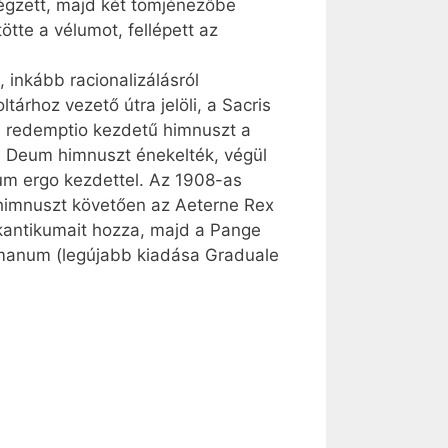
 végzett, majd két tömjénezőbe
ötte a vélumot, fellépett az
inkább racionalizálásról
árhoz vezető útra jelöli, a Sacris
a redemptio kezdetű himnuszt a
e Deum himnuszt énekelték, végül
tum ergo kezdettel. Az 1908-as
 himnuszt követően az Aeterne Rex
 kantikumait hozza, majd a Pange
Romanum (legújabb kiadása Graduale