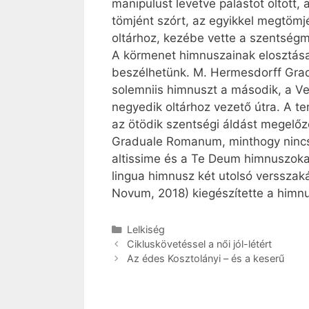
manipulust levetve palástot öltött, 
tömjént szórt, az egyikkel megtömjé
oltárhoz, kezébe vette a szentségmu
A körmenet himnuszainak elosztása 
beszélhetünk. M. Hermesdorff Gradua
solemniis himnuszt a második, a V
negyedik oltárhoz vezető útra. A t
az ötödik szentségi áldást megelőz
Graduale Roma­num, minthogy nincs 
altissime és a Te Deum himnuszokat
lingua himnusz két utolsó versszak
Novum, 2018) kiegészítette a himnus
Kategória
Lelkiség
Cikluskövetéssel a női jól-létért
Az édes Kosztolányi – és a keserű