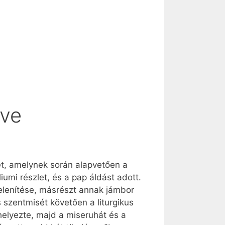
lve
et, amelynek során alapvetően a
umi részlet, és a pap áldást adott.
elenítése, másrészt annak jámbor
 szentmisét követően a liturgikus
helyezte, majd a miseruhát és a