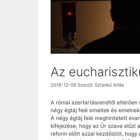
Az euchariszti
2018-12-09
Szerző:
Sztankó Attila
A római szertartásrendtől eltérően
négy égtáj felé emeltek és emelnek 
A négy égtáj felé meghirdetett ev
kifejezése, hogy az Úr szava elűzi
reform előtt azzal kezdődött, hogy