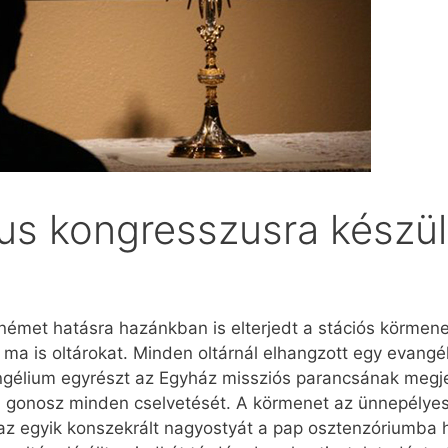
kus kongresszusra készü
 német hatásra hazánkban is elterjedt a stációs körmen
ma is oltárokat. Minden oltárnál elhangzott egy evangéli
angélium egyrészt az Egyház missziós parancsának megj
 a gonosz minden cselvetését. A körmenet az ünnepélyes
 az egyik konszekrált nagyostyát a pap osztenzóriumba 