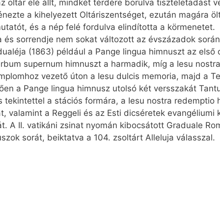
az oltár elé állt, mindkét térdére borulva tiszteletadást
nezte a kihelyezett Oltáriszentséget, ezután magára ölt
tatót, és a nép felé fordulva elindította a körmenetet.
és sorrendje nem sokat változott az évszázadok során, 
léja (1863) például a Pange lingua himnuszt az első olt
erbum super­num himnuszt a harmadik, míg a Iesu nostr
emplomhoz vezető úton a Iesu dulcis memoria, majd a T
ően a Pange lingua himnusz utolsó két versszakát Tan­
tekintettel a stációs formára, a Iesu nostra redemptio
, valamint a Reggeli és az Esti dicséretek evangéliumi
át. A II. vatikáni zsinat nyomán kibocsátott Graduale 
zok sorát, beiktatva a 104. zsoltárt Alleluja válasszal.