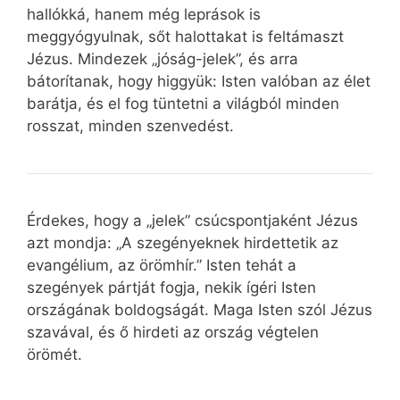
hallókká, hanem még leprások is
meggyógyulnak, sőt halottakat is feltámaszt
Jézus. Mindezek „jóság-jelek”, és arra
bátorítanak, hogy higgyük: Isten valóban az élet
barátja, és el fog tüntetni a világból minden
rosszat, minden szenvedést.
Érdekes, hogy a „jelek” csúcspontjaként Jézus
azt mondja: „A szegényeknek hirdettetik az
evangélium, az örömhír.” Isten tehát a
szegények pártját fogja, nekik ígéri Isten
országának boldogságát. Maga Isten szól Jézus
szavával, és ő hirdeti az ország végtelen
örömét.