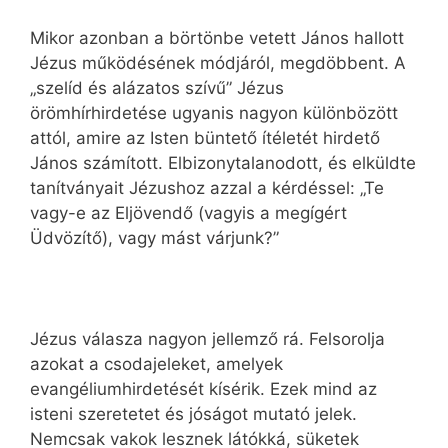
Mikor azonban a börtönbe vetett János hallott
Jézus működésének módjáról, megdöbbent. A
„szelíd és alázatos szívű” Jézus
örömhírhirdetése ugyanis nagyon különbözött
attól, amire az Isten büntető ítéletét hirdető
János számított. Elbizonytalanodott, és elküldte
tanítványait Jézushoz azzal a kérdéssel: „Te
vagy-e az Eljövendő (vagyis a megígért
Üdvözítő), vagy mást várjunk?”
Jézus válasza nagyon jellemző rá. Felsorolja
azokat a csodajeleket, amelyek
evangéliumhirdetését kísérik. Ezek mind az
isteni szeretetet és jóságot mutató jelek.
Nemcsak vakok lesznek látókká, süketek