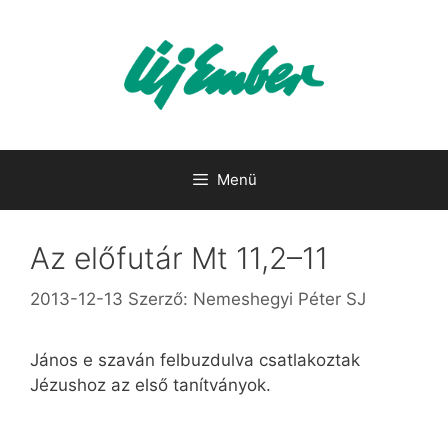
Kilépés
a
tartalomba
Menü
Az előfutár Mt 11,2–11
2013-12-13
Szerző:
Nemeshegyi Péter SJ
János e szaván felbuzdulva csatlakoztak
Jézushoz az első tanítványok.