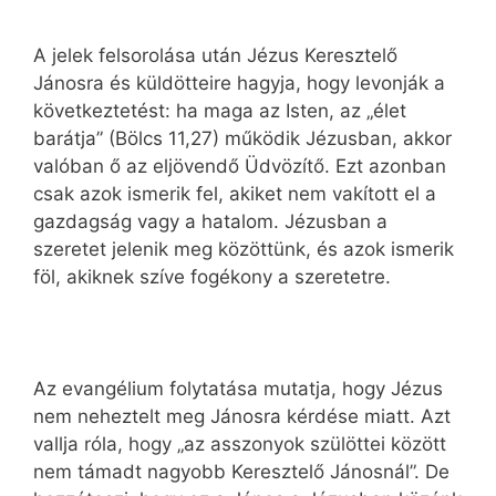
A jelek felsorolása után Jézus Keresztelő
Jánosra és küldötteire hagyja, hogy levonják a
következtetést: ha maga az Isten, az „élet
barátja” (Bölcs 11,27) működik Jézusban, akkor
valóban ő az eljövendő Üdvözítő. Ezt azonban
csak azok ismerik fel, akiket nem vakított el a
gazdagság vagy a hatalom. Jézusban a
szeretet jelenik meg közöttünk, és azok ismerik
föl, akiknek szíve fogékony a szeretetre.
Az evangélium folytatása mutatja, hogy Jézus
nem neheztelt meg Jánosra kérdése miatt. Azt
vallja róla, hogy „az asszonyok szülöttei között
nem támadt nagyobb Keresztelő Jánosnál”. De