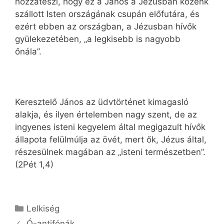
hozzáteszi, hogy ez a János a Jézusban közénk
szállott Isten országának csupán előfutára, és
ezért ebben az országban, a Jézusban hívők
gyülekezetében, „a legkisebb is nagyobb
őnála”.
Keresztelő János az üdvtörténet kimagasló
alakja, és ilyen értelemben nagy szent, de az
ingyenes isteni kegyelem által megigazult hívők
állapota felülmúlja az övét, mert ők, Jézus által,
részesülnek magában az „isteni természetben”.
(2Pét 1,4)
Kategória
Lelkiség
Ó-antifónák