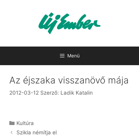
Kilépés
a
tartalomba
Menü
Az éjszaka visszanövő mája
2012-03-12
Szerző:
Ladik Katalin
Kategória
Kultúra
Szikla némítja el