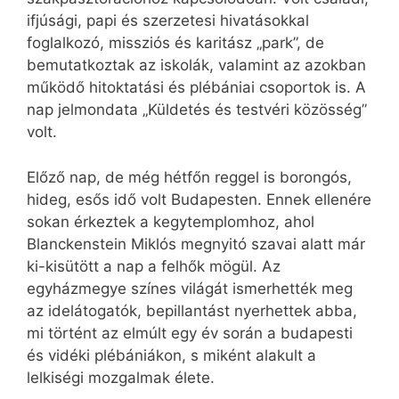
ifjúsági, papi és szerzetesi hivatásokkal
foglalkozó, missziós és karitász „park”, de
bemutatkoztak az iskolák, valamint az azokban
működő hitoktatási és plébániai csoportok is. A
nap jelmondata „Küldetés és testvéri közösség”
volt.
Előző nap, de még hétfőn reggel is borongós,
hideg, esős idő volt Budapesten. Ennek ellenére
sokan érkeztek a kegytemplomhoz, ahol
Blanckenstein Miklós megnyitó szavai alatt már
ki-kisütött a nap a felhők mögül. Az
egyházmegye színes világát ismerhették meg
az idelátogatók, bepillantást nyerhettek abba,
mi történt az elmúlt egy év során a budapesti
és vidéki plébániákon, s miként alakult a
lelkiségi mozgalmak élete.