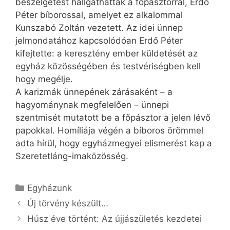
beszélgetést hallgathattak a főpásztorral, Erdő
Péter bíborossal, amelyet ez alkalommal
Kunszabó Zoltán vezetett. Az idei ünnep
jelmondatához kapcsolódóan Erdő Péter
kifejtette: a keresztény ember küldetését az
egyház közösségében és testvériségben kell
hogy megélje.
A karizmák ünnepének zárásaként – a
hagyománynak megfelelően – ünnepi
szentmisét mutatott be a főpásztor a jelen lévő
papokkal. Homíliája végén a bíboros örömmel
adta hírül, hogy egyházmegyei elismerést kap a
Szeretetláng-imaközösség.
Kategória
Egyházunk
Új törvény készült…
Húsz éve történt: Az újjászületés kezdetei