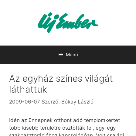
Kilépés
a
tartalomba
Menü
Az egyház színes világát
láthattuk
2009-06-07
Szerző:
Bókay László
Idén az ünnepnek otthont adó templomkertet
több kisebb területre osztották fel, egy-egy
szakpasztorációhoz kapcsolódóan. Volt családi,