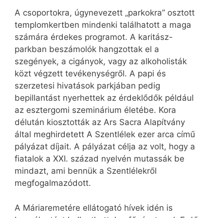
A csoportokra, úgynevezett „parkokra” osztott
templomkertben mindenki találhatott a maga
számára érdekes programot. A karitász-
parkban beszámolók hangzottak el a
szegények, a cigányok, vagy az alkoholisták
közt végzett tevékenységről. A papi és
szerzetesi hivatások parkjában pedig
bepillantást nyerhettek az érdeklődők például
az esztergomi szeminárium életébe. Kora
délután kiosztották az Ars Sacra Alapítvány
által meghirdetett A Szentlélek ezer arca című
pályázat díjait. A pályázat célja az volt, hogy a
fiatalok a XXI. század nyelvén mutassák be
mindazt, ami bennük a Szentlélekről
megfogalmazódott.
A Máriaremetére ellátogató hívek idén is