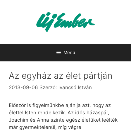
Kilépés
a
tartalomba
Menü
Az egyház az élet pártján
2013-09-06
Szerző:
Ivancsó István
Először is figyelmünkbe ajánlja azt, hogy az
élettel Isten rendelkezik. Az idős házaspár,
Joachim és Anna szinte egész életüket leélték
már gyermektelenül, míg végre