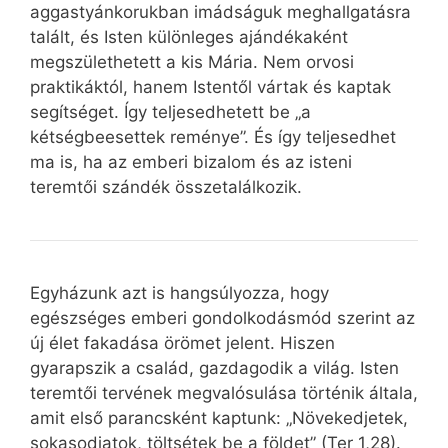
aggastyánkorukban imádságuk meghallgatásra
talált, és Isten különleges ajándékaként
megszülethetett a kis Mária. Nem orvosi
praktikáktól, hanem Istentől vártak és kaptak
segítséget. Így teljesedhetett be „a
kétségbeesettek reménye”. És így teljesedhet
ma is, ha az emberi bizalom és az isteni
teremtői szándék összetalálkozik.
Egyházunk azt is hangsúlyozza, hogy
egészséges emberi gondolkodásmód szerint az
új élet fakadása örömet jelent. Hiszen
gyarapszik a család, gazdagodik a világ. Isten
teremtői tervének megvalósulása történik általa,
amit első parancsként kaptunk: „Növekedjetek,
sokasodjatok, töltsétek be a földet” (Ter 1,28).