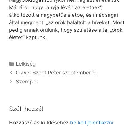
Nagyboldogasszonykor nemrég azt énekeltük
Máriáról, hogy „anyja lévén az életnek”,
átköltözött a nagybetűs életbe, és imádságai
által megmenti „az örök haláltól” a híveket. Most
pedig annak örülünk, hogy születése által „örök
életet” kaptunk.
Kategória
Lelkiség
Claver Szent Péter szeptember 9.
Sze­re­pek
Szólj hozzá!
Hozzászólás küldéséhez
be kell jelentkezni
.