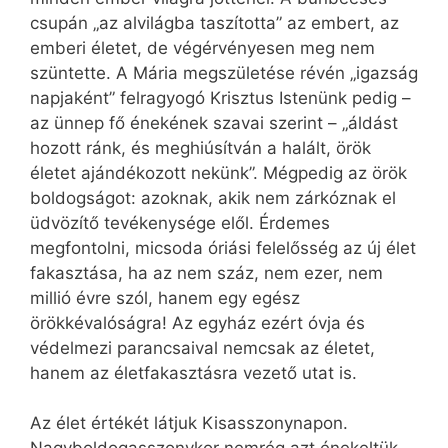
csupán „az alvilágba taszította” az embert, az
emberi életet, de végérvényesen meg nem
szüntette. A Mária megszületése révén „igazság
napjaként” felragyogó Krisztus Istenünk pedig –
az ünnep fő énekének szavai szerint – „áldást
hozott ránk, és meghiúsítván a halált, örök
életet ajándékozott nekünk”. Mégpedig az örök
boldogságot: azoknak, akik nem zárkóznak el
üdvözítő tevékenysége elől. Érdemes
megfontolni, micsoda óriási felelősség az új élet
fakasztása, ha az nem száz, nem ezer, nem
millió évre szól, hanem egy egész
örökkévalóságra! Az egyház ezért óvja és
védelmezi parancsaival nemcsak az életet,
hanem az életfakasztásra vezető utat is.
Az élet értékét látjuk Kisasszonynapon.