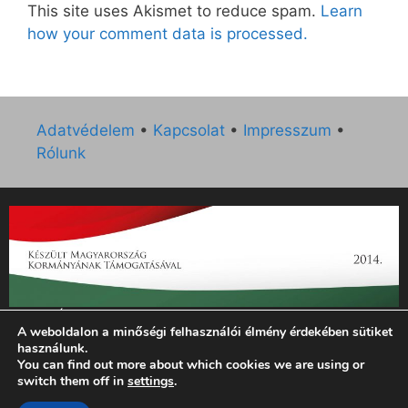
This site uses Akismet to reduce spam.
Learn
how your comment data is processed.
Adatvédelem
•
Kapcsolat
•
Impresszum
•
Rólunk
„Az Új Ember katolikus hetilap 2014. évi működésének
A weboldalon a minőségi felhasználói élmény érdekében sütiket
támogatását az EGYH-KCP-14-P-0121 sz. támogatási
használunk.
szerződés keretében 3 000 000 Ft összegben támogatta az
You can find out more about which cookies we are using or
Emberi Erőforrások Minisztériuma.”
switch them off in
settings
.