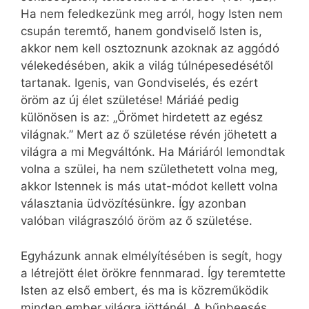
Ha nem feledkezünk meg arról, hogy Isten nem
csupán teremtő, hanem gondviselő Isten is,
akkor nem kell osztoznunk azoknak az aggódó
vélekedésében, akik a világ túlnépesedésétől
tartanak. Igenis, van Gondviselés, és ezért
öröm az új élet születése! Máriáé pedig
különösen is az: „Örömet hirdetett az egész
világnak.” Mert az ő születése révén jöhetett a
világra a mi Megváltónk. Ha Máriáról lemondtak
volna a szülei, ha nem születhetett volna meg,
akkor Istennek is más utat-módot kellett volna
választania üdvözítésünkre. Így azonban
valóban világraszóló öröm az ő születése.
Egyházunk annak elmélyítésében is segít, hogy
a létrejött élet örökre fennmarad. Így teremtette
Isten az első embert, és ma is közreműködik
minden ember világra jötténél. A bűnbeesés