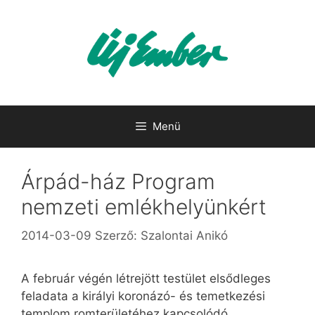
Kilépés
a
tartalomba
Menü
Árpád-ház Program
nemzeti emlékhelyünkért
2014-03-09
Szerző:
Szalontai Anikó
A február végén létrejött testület elsődleges
feladata a királyi koronázó- és temetkezési
templom romterületéhez kapcsolódó