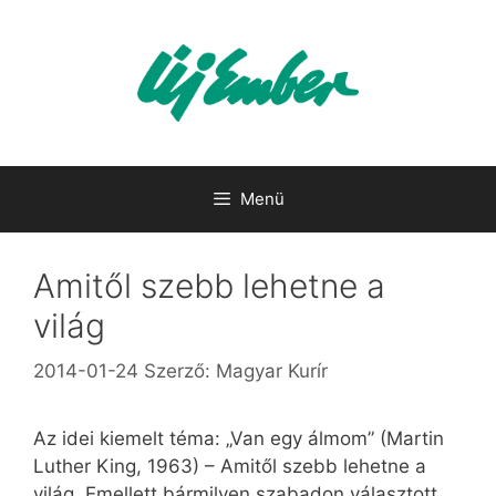
Kilépés
a
tartalomba
Menü
Amitől szebb lehetne a
világ
2014-01-24
Szerző:
Magyar Kurír
Az idei kiemelt téma: „Van egy álmom” (Martin
Luther King, 1963) – Amitől szebb lehetne a
világ. Emellett bármilyen szabadon választott