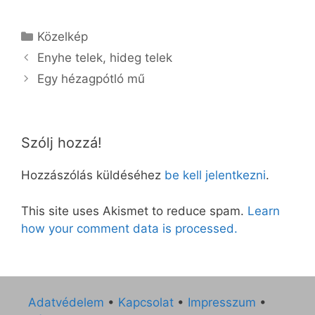
Kategória
Közelkép
Enyhe telek, hideg telek
Egy hézagpótló mű
Szólj hozzá!
Hozzászólás küldéséhez
be kell jelentkezni
.
This site uses Akismet to reduce spam.
Learn
how your comment data is processed.
Adatvédelem
•
Kapcsolat
•
Impresszum
•