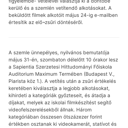
figyelembe- vételével választja ki a döntőbe
kerülő és a szemlén vetítendő alkotásokat. A
beküldött filmek alkotóit május 24-ig e-mailben
értesítik az elő¬zsűri döntéséről.
A szemle ünnepélyes, nyilvános bemutatója
május 31-én, szombaton délelőtt 10 órakor lesz
a Sapientia Szerzetesi Hittudományi Főiskola
Auditorium Maximum Termében (Budapest V.,
Piarista köz 1.). A vetítés után a zsűri értékelés
keretében kiválasztja a legjobb alkotásokat,
kihirdeti a kategóriák győzteseit, és átadja a
díjakat, melyek az iskolai filmkészítést segítő
videofelszerelésekből állnak. Három
kategóriában összesen ötszázezer forint
értékben osztanak ki videokamerát, statívot és