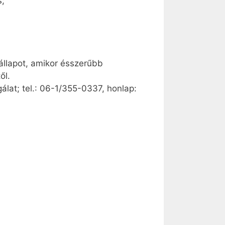
s;
állapot, amikor ésszerűbb
ől.
álat; tel.: 06-1/355-0337, honlap: