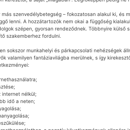
 más szenvedélybetegség – fokozatosan alakul ki, és m
ggő lenni. A hozzátartozók nem okai a függőség kialaku
olgok szépen, gyorsan rendeződnek. Többnyire külső se
tő szakemberhez fordulni.
en sokszor munkahelyi és párkapcsolati nehézségek áll
vevők valamilyen fantáziavilágba merülnek, s így kirekesz
etkezményei:
rnethasználatra;
sztése;
internet nélkül;
bb idő a neten;
yagolása;
lhanyagolása;
eszűkülése;