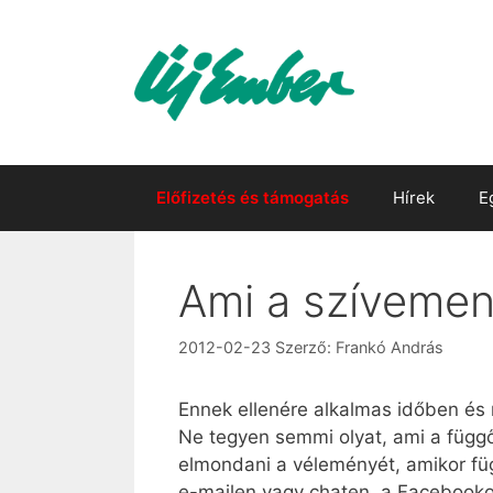
Kilépés
a
tartalomba
Előfizetés és támogatás
Hírek
E
Ami a szívemen,
2012-02-23
Szerző:
Frankó András
Ennek ellenére alkalmas időben és 
Ne tegyen semmi olyat, ami a függős
elmondani a véleményét, amikor füg
e-mailen vagy chaten, a Facebookon