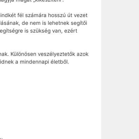
indkét fél számára hosszú út vezet
lásának, de nem is lehetnek segítői
gítségre is szükség van, ezért
nak. Különösen veszélyeztetők azok
tődnek a mindennapi életből.