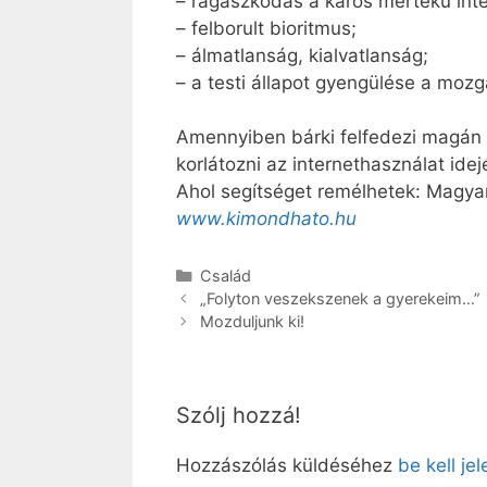
– ragaszkodás a káros mértékű inte
– felborult bioritmus;
– álmatlanság, kialvatlanság;
– a testi állapot gyengülése a mozg
Amennyiben bárki felfedezi magán 
korlátozni az internethasználat idej
Ahol segítséget remélhetek: Magyar
www.kimondhato.hu
Kategória
Család
„Folyton veszekszenek a gyerekeim…”
Mozduljunk ki!
Szólj hozzá!
Hozzászólás küldéséhez
be kell je