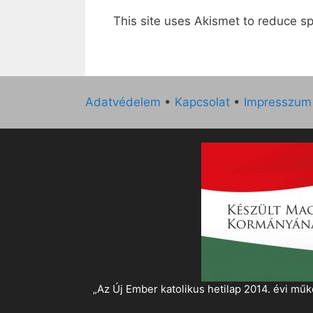
This site uses Akismet to reduce 
Adatvédelem
•
Kapcsolat
•
Impresszum
„Az Új Ember katolikus hetilap 2014. évi 