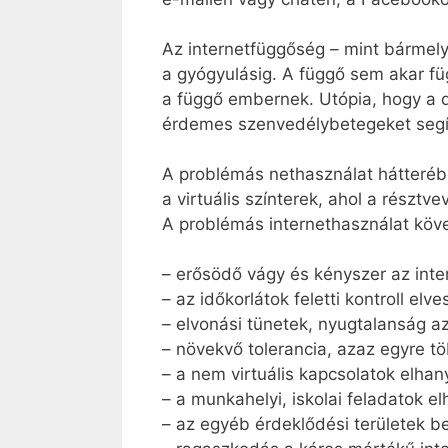
Az internetfüggőség – mint bármely
a gyógyulásig. A függő sem akar fü
a függő embernek. Utópia, hogy a d
érdemes szenvedélybetegeket segí
A problémás nethasználat hátteréb
a virtuális színterek, ahol a részt
A problémás internethasználat köv
– erősödő vágy és kényszer az inte
– az időkorlátok feletti kontroll elve
– elvonási tünetek, nyugtalanság az 
– növekvő tolerancia, azaz egyre tö
– a nem virtuális kapcsolatok elhan
– a munkahelyi, iskolai feladatok e
– az egyéb érdeklődési területek b