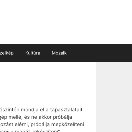
zelkép
Kultúra
Mozaik
szintén mondja el a tapasztalatait.
gép mellé, és ne akkor próbálja
zást elérni, próbálja megközelíteni
agyja magát „kikészíteni”.