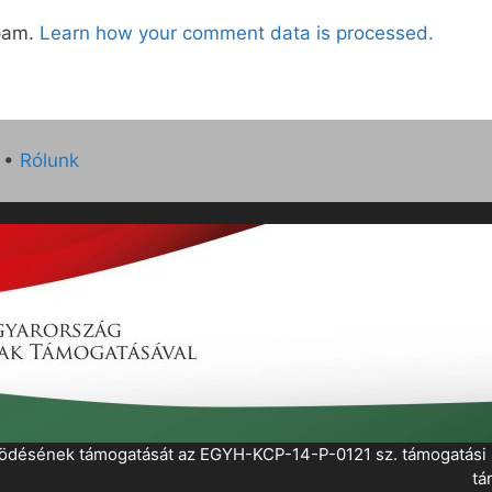
spam.
Learn how your comment data is processed.
•
Rólunk
működésének támogatását az EGYH-KCP-14-P-0121 sz. támogatás
tá