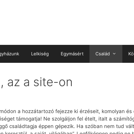
gyházunk
Lelkiség
Egymásért
Család
Kö
 az a site-on
módon a hozzátartozó fejezze ki érzéseit, komolyan és ő
éget támogatja! Ne szolgáljon fel ételt, italt a számító
gő családtagja éppen gépezik. Ha szóban nem tud válto
 keresztül, a saját „világában”. Legfőképpen pedig ne h