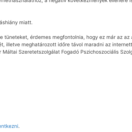
rnethasználathoz, a negatív következmények ellenére i
áshiány miatt.
e tüneteket, érdemes megfontolnia, hogy ez már az az 
ét, illetve meghatározott időre távol maradni az internett
 Máltai Szeretetszolgálat Fogadó Pszichoszociális Szolg
lentkezni
.