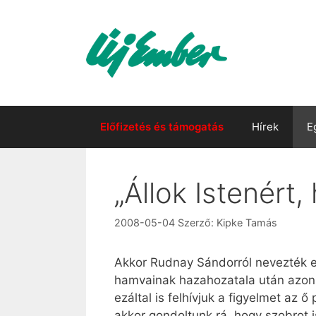
Kilépés
a
tartalomba
Előfizetés és támogatás
Hírek
E
„Állok Istenért,
2008-05-04
Szerző:
Kipke Tamás
Akkor Rudnay Sándorról nevezték el 
hamvainak hazahozatala után azonb
ezáltal is felhívjuk a figyelmet az 
akkor gondoltunk rá, hogy szobrot 