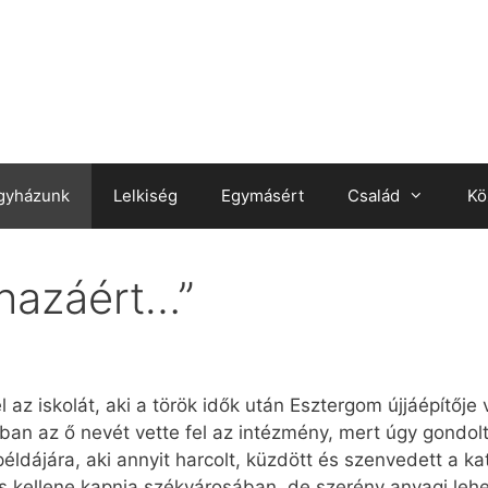
gyházunk
Lelkiség
Egymásért
Család
Kö
 hazáért…”
az iskolát, aki a török idők után Esztergom újjáépítője 
an az ő nevét vette fel az intézmény, mert úgy gondolt
ő példájára, aki annyit harcolt, küzdött és szenvedett a 
is kellene kapnia székvárosában, de szerény anyagi leh