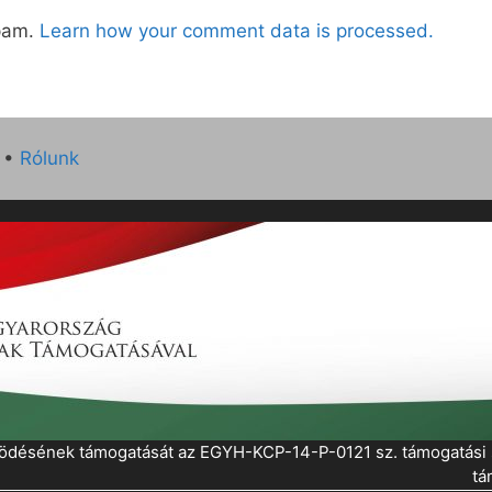
spam.
Learn how your comment data is processed.
•
Rólunk
működésének támogatását az EGYH-KCP-14-P-0121 sz. támogatás
tá