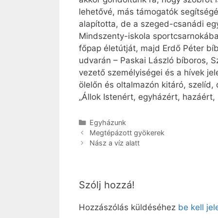
lehetővé, más támogatók segítségév
alapította, de a szeged-csanádi e
Mindszenty-iskola sportcsarnokában
főpap életútját, majd Erdő Péter b
udvarán – Paskai László bíboros, S
vezető személyiségei és a hívek je
ölelőn és oltalmazón kitáró, szelíd
„Állok Istenért, egyházért, hazáért
Kategória
Egyházunk
Megtépázott gyökerek
Nász a víz alatt
Szólj hozzá!
Hozzászólás küldéséhez
be kell je