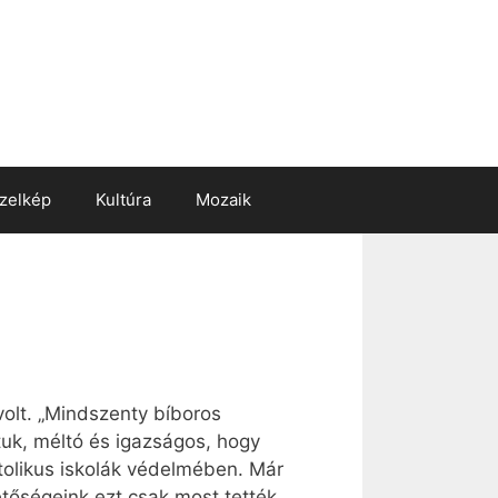
zelkép
Kultúra
Mozaik
volt. „Mindszenty bíboros
uk, méltó és igazságos, hogy
katolikus iskolák védelmében. Már
etőségeink ezt csak most tették