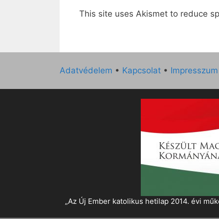
This site uses Akismet to reduce 
Adatvédelem
•
Kapcsolat
•
Impresszum
„Az Új Ember katolikus hetilap 2014. évi 