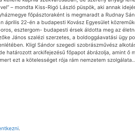
el” – mondta Kiss-Rigó László püspök, aki annak idejé
gyházmegye főpásztoraként is megmaradt a Rudnay Sánd
 április 22-én a budapesti Kovász Egyesület közreműkö
íboros, esztergom- budapesti érsek áldotta meg az élet
zőke János szalézi szerzetes, a boldoggáavatási ügy po
lenlétében. Kligl Sándor szegedi szobrászművész alkotás
, de határozott arckifejezésű főpapot ábrázolja, amint 
, mert ezt a kötelességet rója rám nemzetem szolgálata
lentkezni
.