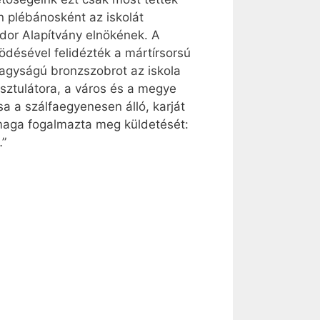
n plébánosként az iskolát
or Alapítvány elnökének. A
désével felidézték a mártírsorsú
nagyságú bronzszobrot az iskola
sztulátora, a város és a megye
a a szálfaegyenesen álló, karját
ő maga fogalmazta meg küldetését:
…”