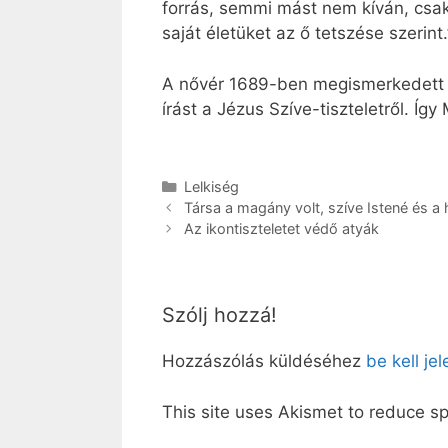
forrás, semmi mást nem kíván, csak
saját életüket az ő tetszése szerint.
A nővér 1689-ben megismerkedett eg
írást a Jézus Szíve-tiszteletről. Íg
Kategória
Lelkiség
Társa a magány volt, szíve Istené és a
Az ikontiszteletet védő atyák
Szólj hozzá!
Hozzászólás küldéséhez
be kell je
This site uses Akismet to reduce 