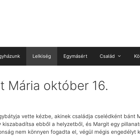
gyházunk
Lelkiség
Egymásért
Család
Kö
t Mária október 16.
agybátyja vette kézbe, akinek családja cselédként bánt 
 kiszabadítsa ebből a helyzetből, és Margit egy pillanat
onság nem könnyen fogadta el, végül mégis engedélyt k