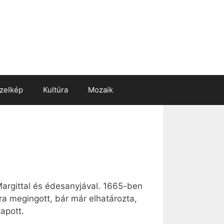
zelkép
Kultúra
Mozaik
Margittal és édesanyjával. 1665-ben
ra megingott, bár már elhatározta,
apott.