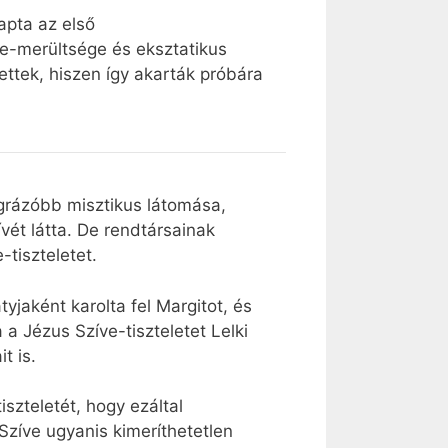
apta az első
be-merültsége és eksztatikus
ettek, hiszen így akarták próbára
egrázóbb misztikus látomása,
ívét látta. De rendtársainak
-tiszteletet.
tyjaként karolta fel Margitot, és
 a Jézus Szíve-tiszteletet Lelki
t is.
szteletét, hogy ezáltal
Szíve ugyanis kimeríthetetlen