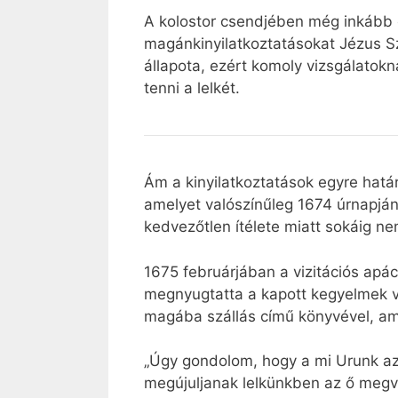
A kolostor csendjében még inkább e
magánkinyilatkoztatásokat Jézus Szí
állapota, ezért komoly vizsgálatokn
tenni a lelkét.
Ám a kinyilatkoztatások egyre hatá
amelyet valószínűleg 1674 úrnapján é
kedvezőtlen ítélete miatt sokáig nem
1675 februárjában a vizitációs apácá
megnyugtatta a kapott kegyelmek val
magába szállás című könyvével, ame
„Úgy gondolom, hogy a mi Urunk azé
megújuljanak lelkünkben az ő megvál