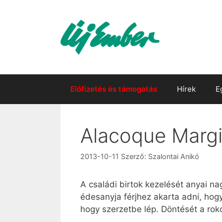
Kilépés
a
tartalomba
Előfizetés és támogatás
Hírek
E
Alacoque Margi
2013-10-11
Szerző:
Szalontai Anikó
A családi birtok kezelését anyai n
édesanyja férjhez akarta adni, hogy
hogy szerzetbe lép. Döntését a rok