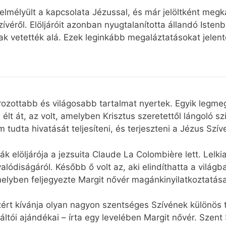
lmélyült a kapcsolata Jézussal, és már jelöltként megk
véről. Elöljáróit azonban nyugtalanította állandó Isten
ak vetették alá. Ezek leginkább megaláztatásokat jelent
rozottabb és világosabb tartalmat nyertek. Egyik legm
lt át, az volt, amelyben Krisztus szeretettől lángoló sz
 tudta hivatását teljesíteni, és terjeszteni a Jézus Szíve
k elöljárója a jezsuita Claude La Colombière lett. Lelkia
ódiságáról. Később ő volt az, aki elindíthatta a világba
lyben feljegyezte Margit nővér magánkinyilatkoztatásai
rt kívánja olyan nagyon szentséges Szívének különös ti
tói ajándékai – írta egy levelében Margit nővér. Szent 