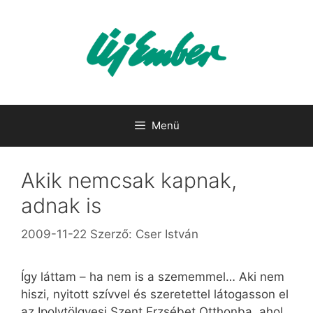
Kilépés
a
tartalomba
Menü
Akik nemcsak kapnak,
adnak is
2009-11-22
Szerző:
Cser István
Így láttam – ha nem is a szememmel… Aki nem
hiszi, nyitott szívvel és szeretettel látogasson el
az Ipolytölgyesi Szent Erzsébet Otthonba, ahol