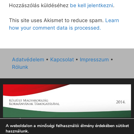
Hozzászólás küldéséhez
be kell jelentkezni
.
This site uses Akismet to reduce spam.
Learn
how your comment data is processed.
Adatvédelem
•
Kapcsolat
•
Impresszum
•
Rólunk
„Az Új Ember katolikus hetilap 2014. évi működésének
A weboldalon a minőségi felhasználói élmény érdekében sütiket
támogatását az EGYH-KCP-14-P-0121 sz. támogatási
használunk.
szerződés keretében 3 000 000 Ft összegben támogatta az