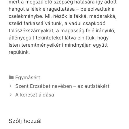
mert a megszülető szépség hatására így adott
hangot a lélek elragadtatása – beleolvadtak a
cselekménybe. Mi, nézők is fákká, madarakká,
szelíd farkassá váltunk, a vadul csapkodó
tolószékszárnyakat, a magasság felé irányuló,
átlényegült tekinteteket látva elhittük, hogy
Isten teremtményeiként mindnyájan együtt
repülünk.
Kategória
Egymásért
Szent Erzsébet nevében – az autistákért
A kereszt áldása
Szólj hozzá!