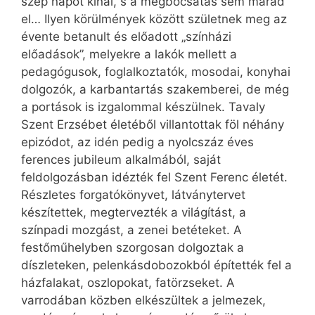
szép napot kínál, s a megbocsátás sem marad
el… Ilyen körülmények között születnek meg az
évente betanult és előadott „színházi
előadások”, melyekre a lakók mellett a
pedagógusok, foglalkoztatók, mosodai, konyhai
dolgozók, a karbantartás szakemberei, de még
a portások is izgalommal készülnek. Tavaly
Szent Erzsébet életéből villantottak föl néhány
epizódot, az idén pedig a nyolcszáz éves
ferences jubileum alkalmából, saját
feldolgozásban idézték fel Szent Ferenc életét.
Részletes forgatókönyvet, látványtervet
készítettek, megtervezték a világítást, a
színpadi mozgást, a zenei betéteket. A
festőműhelyben szorgosan dolgoztak a
díszleteken, pelenkásdobozokból építették fel a
házfalakat, oszlopokat, fatörzseket. A
varrodában közben elkészültek a jelmezek,