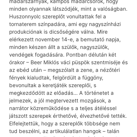
madárszárnyak, kampós madárcsőrök, hogy
minden olyannak látszódjék, mint a valóságban.
Huszonnyolc szereplőt vonultattak fel a
tornaterem színpadára, ami egy nagyszínházi
produkciónak is dicsőségére válna. Mire
elérkezett november 14-e, a bemutató napja,
minden készen állt a szülők, nagyszülők,
vendégek fogadására. Pontban délután két
órakor – Beer Miklós váci püspök szentmiséje és
az ebéd után – megszólalt a zene, a nézőtéri
fények kialudtak, felgördült a függöny,
bevonultak a keretjáték szereplői, s
megkezdődött az előadás… A történetet a
jelmezek, a jól megtervezett mozgások, a
narrátor közreműködése s a teljes átéléssel
játszott szerepek érthetővé, élvezhetővé tették.
Elfelejtettük, hogy a szereplők többsége nem
tud beszélni, az artikulálatlan hangok – talán