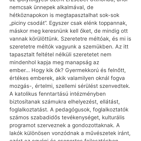
nemcsak ünnepek alkalmával, de
hétköznapokon is megtapasztalhat sok-sok
„piciny csodát”. Egyszer csak elénk toppannak,
máskor meg keresnünk kell őket, de mindig ott
vannak körülöttünk. Szeretetre méltóak, és mi is
szeretetre méltók vagyunk a szemükben. Az itt
tapasztalt feltétel nélküli szeretetet nem
mindenhol kapja meg manapság az
ember… Hogy kik ők? Gyermekkorú és felnőtt,
értékes emberek, akik valamilyen oknál fogva
mozgás-, értelmi, szellemi sérülést szenvedtek.
A katolikus fenntartású intézményben
biztosítanak számukra elhelyezést, ellátást,
foglalkoztatást. A pedagógusok, foglalkoztatók
számos szabadidős tevékenységet, kulturális
programot szerveznek a gondozottaknak. A
lakók különösen vonzódnak a művészetek iránt,