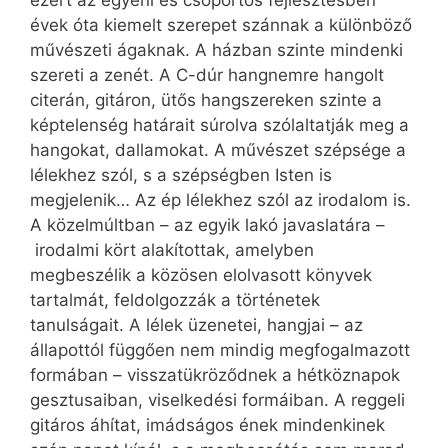
ezért az egyéni és csoportos fejlesztésben
évek óta kiemelt szerepet szánnak a különböző
művészeti ágaknak. A házban szinte mindenki
szereti a zenét. A C-dúr hangnemre hangolt
citerán, gitáron, ütős hangszereken szinte a
képtelenség határait súrolva szólaltatják meg a
hangokat, dallamokat. A művészet szépsége a
lélekhez szól, s a szépségben Isten is
megjelenik… Az ép lélekhez szól az irodalom is.
A közelmúltban – az egyik lakó javaslatára –
irodalmi kört alakítottak, amelyben
megbeszélik a közösen elolvasott könyvek
tartalmát, feldolgozzák a történetek
tanulságait. A lélek üzenetei, hangjai – az
állapottól függően nem mindig megfogalmazott
formában – visszatükröződnek a hétköznapok
gesztusaiban, viselkedési formáiban. A reggeli
gitáros áhítat, imádságos ének mindenkinek