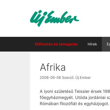
Kilépés
a
tartalomba
Előfizetés és támogatás
Hírek
E
Afrika
2008-06-08
Szerző:
Új Ember
A lyoni születésű Teissier érsek 19
főegyházmegyét. Utóda jordániai sz
Rómában filozófiát és egyházjogot.