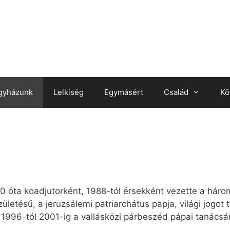
gyházunk
Lelkiség
Egymásért
Család
Kö
80 óta koadjutorként, 1988-tól érsekként vezette a háro
ületésű, a jeruzsálemi patriarchátus papja, világi jogo
 1996-tól 2001-ig a vallásközi párbeszéd pápai tanácsá