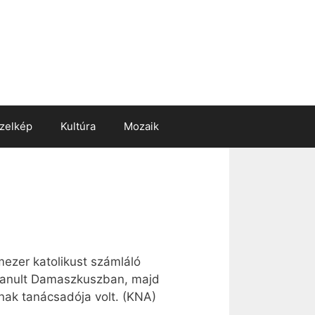
zelkép
Kultúra
Mozaik
mezer katolikust számláló
t tanult Damaszkuszban, majd
nak tanácsadója volt. (KNA)