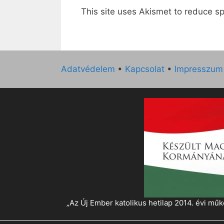
This site uses Akismet to reduce 
Adatvédelem
•
Kapcsolat
•
Impresszum
„Az Új Ember katolikus hetilap 2014. évi 