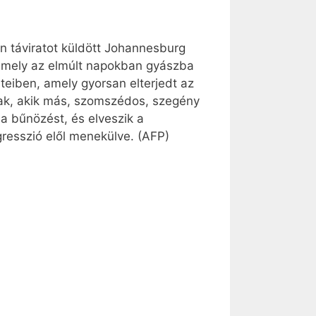
n táviratot küldött Johannesburg
 amely az elmúlt napokban gyászba
eteiben, amely gyorsan elterjedt az
tak, akik más, szomszédos, szegény
 a bűnözést, és elveszik a
gresszió elől menekülve. (AFP)