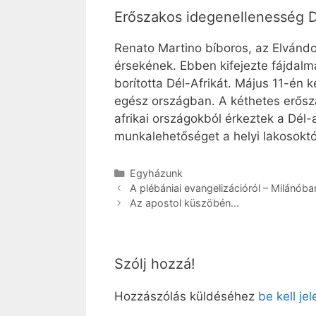
Erőszakos idegenellenesség D
Renato Martino bíboros, az Elvánd
érsekének. Ebben kifejezte fájdalm
borította Dél-Afrikát. Május 11-én 
egész országban. A kéthetes erősz
afrikai országokból érkeztek a Dél-
munkalehetőséget a helyi lakosoktól
Kategória
Egyházunk
A plébániai evangelizációról – Milánóba
Az apostol küszöbén…
Szólj hozzá!
Hozzászólás küldéséhez
be kell je