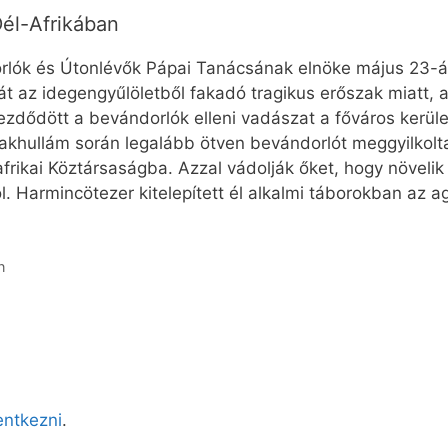
él-Afrikában
orlók és Útonlévők Pápai Tanácsának elnöke május 23-á
át az idegengyűlöletből fakadó tragikus erőszak miatt,
kezdődött a bevándorlók elleni vadászat a főváros kerül
akhullám során legalább ötven bevándorlót meggyilkol
afrikai Köztársaságba. Azzal vádolják őket, hogy növelik
. Harmincötezer kitelepített él alkalmi táborokban az a
n
lentkezni
.