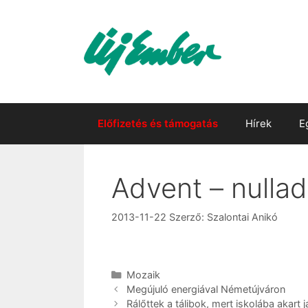
Kilépés
a
tartalomba
Előfizetés és támogatás
Hírek
E
Advent – nullad
2013-11-22
Szerző:
Szalontai Anikó
Kategória
Mozaik
Megújuló energiával Németújváron
Rálőttek a tálibok, mert iskolába akart j