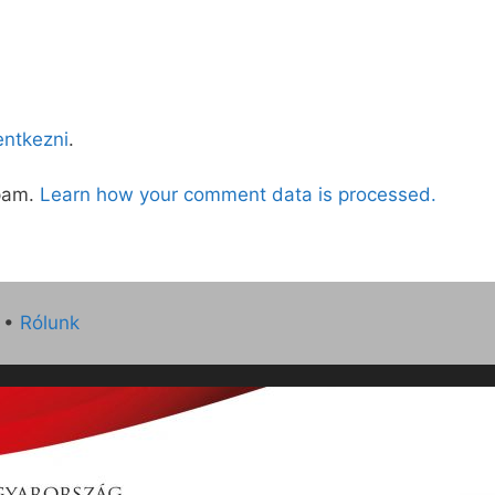
lentkezni
.
spam.
Learn how your comment data is processed.
•
Rólunk