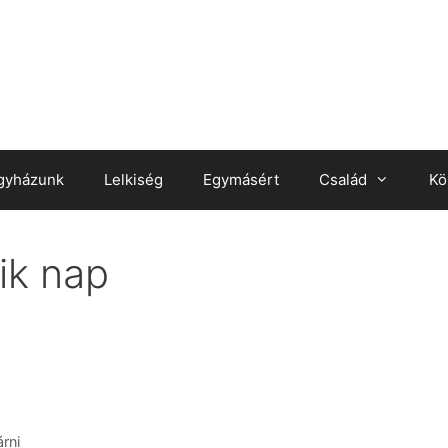
gyházunk
Lelkiség
Egymásért
Család
Kö
ik nap
árni