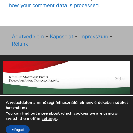
how your comment data is processed.
Adatvédelem
•
Kapcsolat
•
Impresszum
•
Rólunk
„Az Új Ember katolikus hetilap 2014. évi működésének
A weboldalon a minőségi felhasználói élmény érdekében sütiket
támogatását az EGYH-KCP-14-P-0121 sz. támogatási
használunk.
szerződés keretében 3 000 000 Ft összegben támogatta az
You can find out more about which cookies we are using or
Emberi Erőforrások Minisztériuma.”
switch them off in
settings
.
© 2026 Magyar Kurír - Új Ember
• Készült
GeneratePress
Elfogad