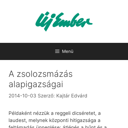
Kilépés
a
tartalomba
Menü
A zsolozsmázás
alapigazságai
2014-10-03
Szerző:
Kajtár Edvárd
Példaként nézzük a reggeli dicséretet, a
laudest, melynek központi hitigazsága a
feltámadás ünneplése: átlépés a bűnt és a