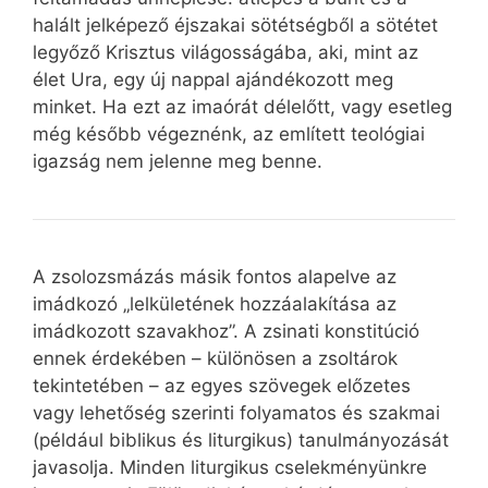
halált jelképező éjszakai sötétségből a sötétet
legyőző Krisztus világosságába, aki, mint az
élet Ura, egy új nappal ajándékozott meg
minket. Ha ezt az imaórát délelőtt, vagy esetleg
még később végeznénk, az említett teológiai
igazság nem jelenne meg benne.
A zsolozsmázás másik fontos alapelve az
imádkozó „lelkületének hozzáalakítása az
imádkozott szavakhoz”. A zsinati konstitúció
ennek érdekében – különösen a zsoltárok
tekintetében – az egyes szövegek előzetes
vagy lehetőség szerinti folyamatos és szakmai
(például biblikus és liturgikus) tanulmányozását
javasolja. Minden liturgikus cselekményünkre