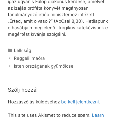
igaz ugyanis Fülöp diakónus kérdése, amelyet
az Izajás próféta könyvét magányosan
tanulmányozó etióp miniszterhez intézett:
„Érted, amit olvasol?” (ApCsel 8,30). Hetilapunk
e hasábjain megjelenő liturgikus katekézisünk e
megértést kívánja szolgálni.
Kategória
Lelkiség
Reggeli imaóra
Isten országának gyümölcse
Szólj hozzá!
Hozzászólás küldéséhez
be kell jelentkezni
.
This site uses Akismet to reduce spam.
Learn