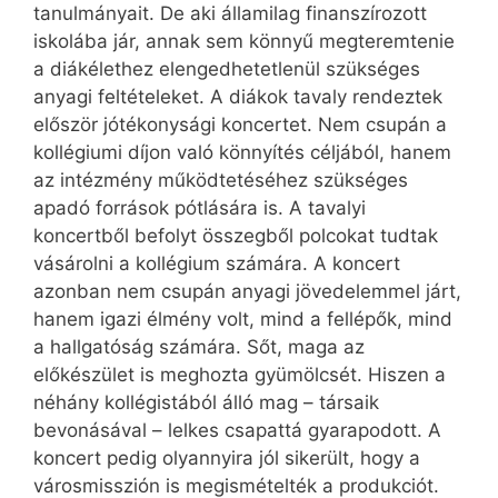
tanulmányait. De aki államilag finanszírozott
iskolába jár, annak sem könnyű megteremtenie
a diákélethez elengedhetetlenül szükséges
anyagi feltételeket. A diákok tavaly rendeztek
először jótékonysági koncertet. Nem csupán a
kollégiumi díjon való könnyítés céljából, hanem
az intézmény működtetéséhez szükséges
apadó források pótlására is. A tavalyi
koncertből befolyt összegből polcokat tudtak
vásárolni a kollégium számára. A koncert
azonban nem csupán anyagi jövedelemmel járt,
hanem igazi élmény volt, mind a fellépők, mind
a hallgatóság számára. Sőt, maga az
előkészület is meghozta gyümölcsét. Hiszen a
néhány kollégistából álló mag – társaik
bevonásával – lelkes csapattá gyarapodott. A
koncert pedig olyannyira jól sikerült, hogy a
városmisszión is megismételték a produkciót.