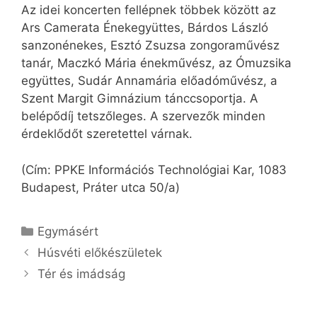
Az idei koncerten fellépnek többek között az
Ars Camerata Énekegyüttes, Bárdos László
sanzonénekes, Esztó Zsuzsa zongoraművész
tanár, Maczkó Mária énekművész, az Ómuzsika
együttes, Sudár Annamária előadóművész, a
Szent Margit Gimnázium tánccsoportja. A
belépődíj tetszőleges. A szervezők minden
érdeklődőt szeretettel várnak.
(Cím: PPKE Információs Technológiai Kar, 1083
Budapest, Práter utca 50/a)
Kategória
Egymásért
Húsvéti előkészületek
Tér és imádság