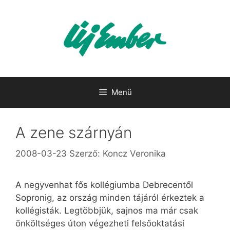
Kilépés
a
tartalomba
Menü
A zene szárnyán
2008-03-23
Szerző:
Koncz Veronika
A negyvenhat fős kollégiumba Debrecentől
Sopronig, az ország minden tájáról érkeztek a
kollégisták. Legtöbbjük, sajnos ma már csak
önköltséges úton végezheti felsőoktatási