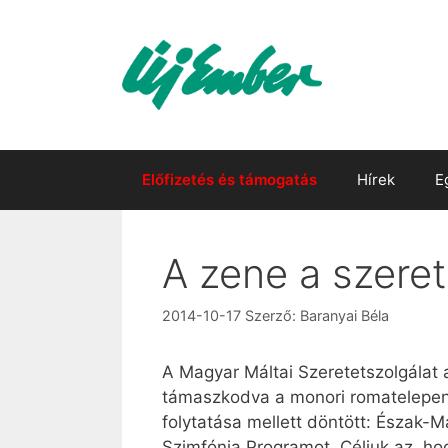
Kilépés
a
tartalomba
Előfizetés és támogatás
Hírek
E
A zene a szeret
2014-10-17
Szerző:
Baranyai Béla
A Magyar Máltai Szeretetszolgálat 
támaszkodva a monori romatelepen. 
folytatása mellett döntött: Észak-
Szimfónia Programot. Céljuk az, ho