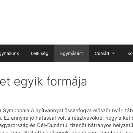
gyházunk
Lelkiség
Egymásért
Család
Kö
et egyik formája
a Symphonia Alapítvánnyal összefogva először nyári tá
Ez annyira jó hatással volt a résztvevőkre, hogy a ké
Magyarország és Dél-Dunántúl tizenöt hátrányos helyzet
gy a zene által ott segítsenek, ahová sem zenetanár, 