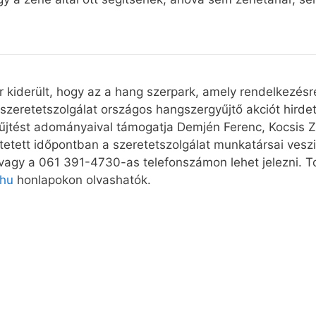
r kiderült, hogy az a hang szerpark, amely rendelkezés
zeretetszolgálat országos hangszergyűjtő akciót hirde
yűjtést adományaival támogatja Demjén Ferenc, Kocsis Z
etett időpontban a szeretetszolgálat munkatársai veszik
vagy a 061 391-4730-as telefonszámon lehet jelezni. T
hu
honlapokon olvashatók.