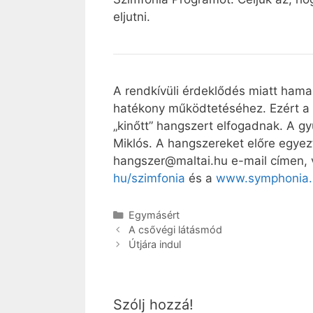
eljutni.
A rendkívüli érdeklődés miatt hama
hatékony működtetéséhez. Ezért a s
„kinőtt” hangszert elfogadnak. A g
Miklós. A hangszereket előre egyezt
hangszer@maltai.hu e-mail címen, 
hu/szimfonia
és a
www.symphonia.
Kategória
Egymásért
A csővégi látásmód
Útjára indul
Szólj hozzá!