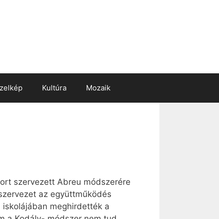
zelkép
Kultúra
Mozaik
bort szervezett Abreu módszerére
t szervezet az együttműködés
ű iskolájában meghirdették a
sem a Kodály- módszer nem tud