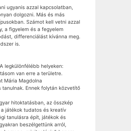
ani ugyanis azzal kapcsolatban,
onyan dolgozni. Más és más
típusokban. Számot kell vetni azzal
y, a figyelem és a fegyelem
dást, differenciálást kívánna meg.
dszer is.
 A legkülönfélébb helyeken:
tásom van erre a területre.
ent Mária Magdolna
 tanulnak. Ennek folytán közvetítő
gyar hitoktatásban, az összkép
 játékok tudatos és kreatív
 tanulásra épít, játékok és
gyakran beszélgettünk arról,