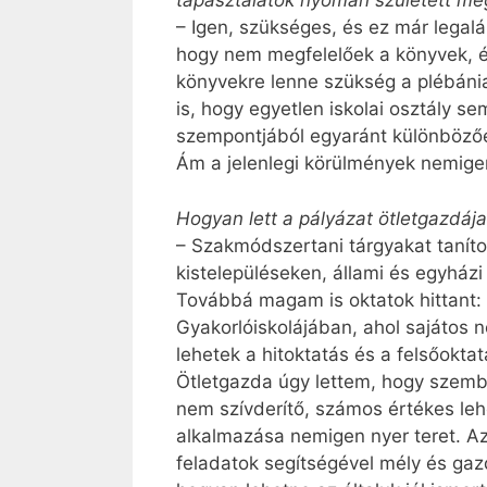
tapasztalatok nyomán született me
– Igen, szükséges, és ez már legalá
hogy nem megfelelőek a könyvek, 
könyvekre lenne szükség a plébániai
is, hogy egyetlen iskolai osztály s
szempontjából egyaránt különbözőek
Ám a jelenlegi körülmények nemigen
Hogyan lett a pályázat ötletgazdáj
– Szakmódszertani tárgyakat taníto
kistelepüléseken, állami és egyházi
Továbbá magam is oktatok hittant:
Gyakorlóiskolájában, ahol sajátos 
lehetek a hitoktatás és a felsőoktat
Ötletgazda úgy lettem, hogy szemb
nem szívderítő, számos értékes le
alkalmazása nemigen nyer teret. Az
feladatok segítségével mély és gazd