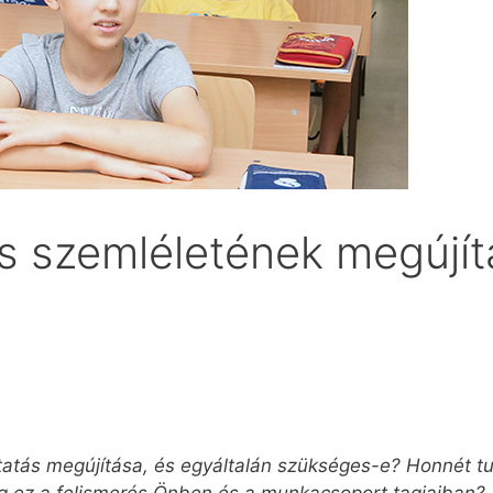
és szemléletének megújít
atás megújítása, és egyáltalán szükséges-e? Honnét tu