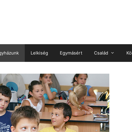
gyházunk
Lelkiség
Egymásért
Család
Kö