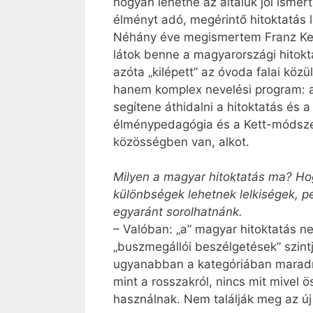
hogyan lehetne az általuk jól ismert
élményt adó, megérintő hitoktatás 
Néhány éve megismertem Franz Kett
látok benne a magyarországi hitokt
azóta „kilépett” az óvoda falai köz
hanem komplex nevelési program: a
segítene áthidalni a hitoktatás és 
élménypedagógia és a Kett-módszer i
közösségben van, alkot.
Milyen a magyar hitoktatás ma? Hogy
különbségek lehetnek lelkiségek, p
egyaránt sorolhatnánk.
– Valóban: „a” magyar hitoktatás n
„buszmegállói beszélgetések” szintj
ugyanabban a kategóriában maradna
mint a rosszakról, nincs mit mivel 
használnak. Nem találják meg az ú