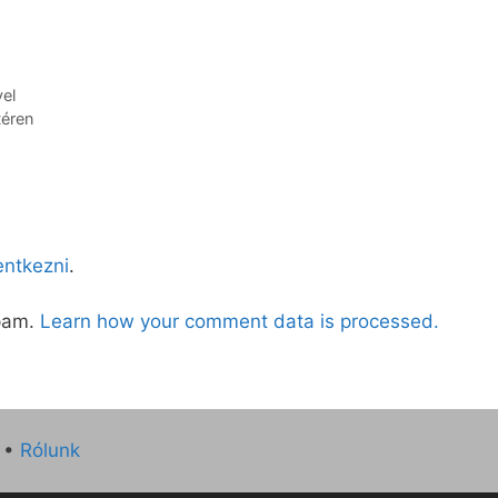
el
téren
lentkezni
.
spam.
Learn how your comment data is processed.
•
Rólunk