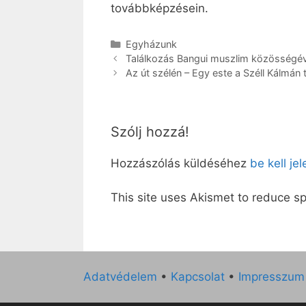
továbbképzésein.
Kategória
Egyházunk
Találkozás Bangui muszlim közösségév
Az út szélén – Egy este a Széll Kálmán 
Szólj hozzá!
Hozzászólás küldéséhez
be kell je
This site uses Akismet to reduce 
Adatvédelem
•
Kapcsolat
•
Impresszum