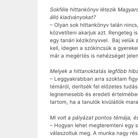
Sokféle hittankönyv létezik Magyar
álló kiadványokat?
– Olyan sok hittankönyv talán ninc
közvetíteni akarjuk azt. Rengeteg 
egy tanári kézikönyvvel. Baj velük 
kell, idegen a szókincsük a gyerek
már a megértés is nehézséget jelen
Melyek a hittanoktatás legfőbb hibái
– Leggyakrabban arra szoktam figy
témáról, derítsék fel előzetes tud
legnemesebb és eredeti értelmében
tartom, ha a tanulók kívülállók mar
Mi volt a pályázat pontos témája, é
– Hogyan lehet megteremteni egy s
válaszoltuk meg. A munka nagy része