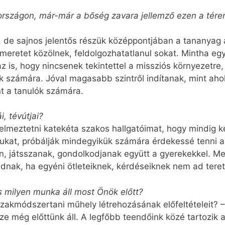
országon, már-már a bőség zavara jellemző ezen a téren
s, de sajnos jelentős részük középpontjában a tananyag 
ismeretet közölnek, feldolgozhatatlanul sokat. Mintha 
az is, hogy nincsenek tekintettel a missziós környezetre
ek számára. Jóval magasabb szintről indítanak, mint aho
t a tanulók számára.
, tévútjai?
elmeztetni katekéta szakos hallgatóimat, hogy mindig k
ásukat, próbálják mindegyikük számára érdekessé tenni 
, játsszanak, gondolkodjanak együtt a gyerekekkel. M
adnak, ha egyéni ötleteiknek, kérdéseiknek nem ad teret
s milyen munka áll most Önök előtt?
zakmódszertani műhely létrehozásának előfeltételeit? –
 még előttünk áll. A legfőbb teendőink közé tartozik a 