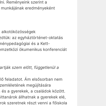
lni. Reményeink szerint a
ely munkájának eredményeként
z alkotóközösségek
dtük: az egyháztörténet-oktatás
lménypedagógiai és a Kett-
emzetközi ökumenikus konferenciát
rtják szem előtt, függetlenül a
lelő feladatot. Ám elsősorban nem
szemléletének megújítására
 és a gyerekek, a családok között.
ttanárok állhatnak a gyerekek elé,
rok szeretnek részt venni a főiskola