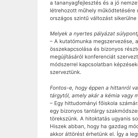
a tananyagfejlesztés és a jó nemze
létrehozott műhely működtetésére 
országos szintű változást sikerülne 
Melyek a nyertes pályázat súlypont
– A kutatómunka megszervezése, a 
összekapcsolása és bizonyos rész
megújításáról konferenciát szervez
módszerrel kapcsolatban képzések
szerveztünk.
Fontos-e, hogy éppen a hittanról v
tárgytól, amely akár a kémia vagy m
– Egy hittudományi főiskola számár
egy bizonyos tantárgy szakmódszer
törekszünk. A hitoktatás ugyanis so
Hiszek abban, hogy ha gazdag módsz
akkor áttörést érhetünk el. Így a l