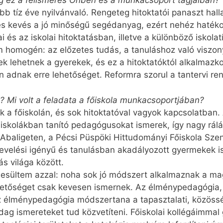
g ez a felismerés Önben és a munkacsoport tagjaiban?
bb tíz éve nyilvánvaló. Rengeteg hitoktatói panaszt hall
és kevés a jó minőségű segédanyag, ezért nehéz haték
 és az iskolai hitoktatásban, illetve a különböző iskola
em homogén: az előzetes tudás, a tanuláshoz való viszon
 lehetnek a gyerekek, és ez a hitoktatóktól alkalmazko
 adnak erre lehetőséget. Reformra szorul a tantervi ren
a? Mi volt a feladata a főiskola munkacsoportjában?
k a főiskolán, és sok hitoktatóval vagyok kapcsolatban.
 iskolákban tanító pedagógusokat ismerek, így nagy rálá
 Abaligeten, a Pécsi Püspöki Hittudományi Főiskola Sz
nevelési igényű és tanulásban akadályozott gyermekek is
ás világa között.
esültem azzal: noha sok jó módszert alkalmaznak a ma
hetőséget csak kevesen ismernek. Az élménypedagógia, a
 élménypedagógia módszertana a tapasztalati, közösségi
ag ismereteket tud közvetíteni. Főiskolai kollégáimmal 