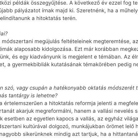
tközi példák összegyűjtése. A következő év ezzel fog te
újabb pályázatot írnak majd ki. Szeretnénk, ha a műh
elindítanunk a hitoktatás terén.
jai?
módszertani megújulás feltételeinek megteremtése, a
témák alaposabb kidolgozása. Ezt már korábban megkez
tünk, és egy kiadványunk is megjelent e témában. Az é
et, a gyermekbibliák kutatásának témakörében pedig n
an szó, vagy csupán a hatékonyabb oktatás módszerét ta
ás tantárgy is lehetne?
a értelemszerűen a hitoktatás reformja jelenti a megfe
tanát akarjuk megreformálni, hanem a vallási nevelés 
k esetben az egyetlen kapocs a vallás, az egyház világa
ertani kultúrával dolgozó, munkájukban örömet lelő hi
egnagyobb sikerünknek mindig azt tartjuk, ha a hittantaná