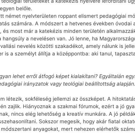
 teológiai területeket a katekézis nyelvére lefordítani ú
legyen belőle.
 német nyelvterületen roppant elismert pedagógiai mó
atás számára. A módszert a hetvenes években óvodai al
ül, és most már a katekézis minden területén alkalmazzá
 hangsúly a nevelésen van. Jó lenne, ha Magyarország
a vallási nevelés közötti szakadékot, amely nálunk is je
s a személyt állítja a középpontba: aki tanul, tapasztal
an lehet erről átfogó képet kialakítani? Egyáltalán eg
edagógiai irányzatok vagy teológiai beállítottság alapj
em létezik, sokféleség jellemzi az összképet. A hitokta
én zajlik. Hiányoznak a szakmai fórumok, ezért a jó gy
k, nincs elég lehetőség a kreatív munkára. A jó példá
összehasonlítani. Sokszor megesik, hogy akár fiatal oktat
j módszertani anyagokat, mert nehezen elérhetők szám