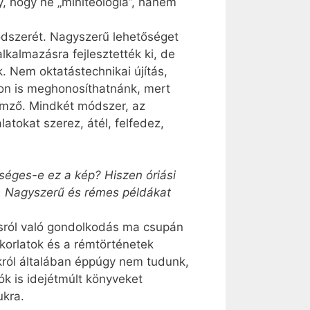
gy, hogy ne „miniteológia”, hanem
dszerét. Nagyszerű lehetőséget
kalmazásra fejlesztették ki, de
k. Nem oktatástechnikai újítás,
on is meghonosíthatnánk, mert
llemző. Mindkét módszer, az
atokat szerez, átél, felfedez,
ységes-e ez a kép? Hiszen óriási
án. Nagyszerű és rémes példákat
tásról való gondolkodás ma csupán
akorlatok és a rémtörténetek
król általában éppúgy nem tudunk,
ók is idejétmúlt könyveket
ukra.