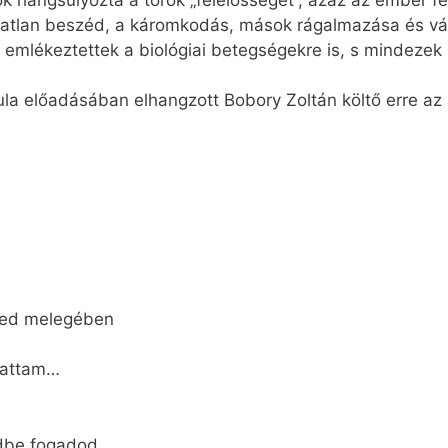
k hangsúlyozta a torok „felelősségét”, azaz az ember f
atlan beszéd, a káromkodás, mások rágalmazása és vá
emlékeztettek a biológiai betegségekre is, s mindezek 
a előadásában elhangzott Bobory Zoltán költő erre az 
sted melegében
hattam…
dbe fogadod