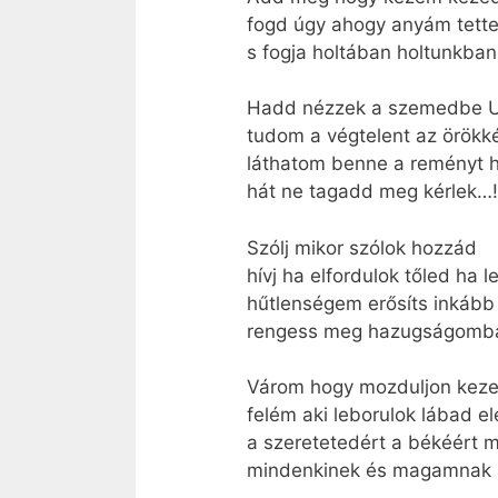
fogd úgy ahogy anyám tette
s fogja holtában holtunkban 
Hadd nézzek a szemedbe 
tudom a végtelent az örökké
láthatom benne a reményt h
hát ne tagadd meg kérlek…!
Szólj mikor szólok hozzád
hívj ha elfordulok tőled ha l
hűtlenségem erősíts inkább
rengess meg hazugságomb
Várom hogy mozduljon kez
felém aki leborulok lábad el
a szeretetedért a békéért 
mindenkinek és magamnak