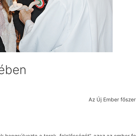
mében
Az Új Ember főszerk