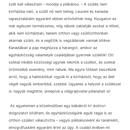
szét kell választani
–
mondja a plébános.
–
A szülés nem
kórházba való, a szülő nő nem beteg. Leuveni és kanadai
tapasztalataim egyaránt ebben erősítettek meg. Nyugaton ez
már egészen természetes, míg nálunk zaklatják azokat a nőket,
akik nem kórházban, hanem otthon vagy szülőotthonban
akarnak szülni, és a segítőik is vegzálásnak vannak kitéve.
Kanadában a pap meghúzza a harangot, amikor az
egyházközség valamelyik családjában gyermek születik! Ott
sokkal inkább közösségi ügynek tekintik a szülést, és sokkal
örömtelibb esemény, mint nálunk. Ma egyre többet beszélünk
arról, hogy a haldoklókat vigyük ki a kórházból, hogy az élet
végét tegyük emberibbé, szebbé. Ugyanez a helyzet a szüléssel
is: tegyük meghitté, ünnepivé a világrajövetel pillanatait is!
Az egyetemen a közelmúltban egy bábákról írt doktori
dolgozatot bíráltam, és egyházközségünk egyik tagja is az
otthon szülést választotta
–
vagyis plébánosként és tanárként,
etnográfusként egyaránt érint az ügy. A család évében mi