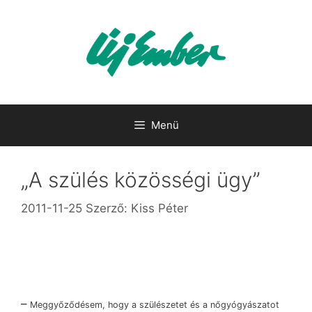
Kilépés
a
tartalomba
Menü
„A szülés közösségi ügy”
2011-11-25
Szerző:
Kiss Péter
–
Meggyőződésem, hogy a szülészetet és a nőgyógyászatot