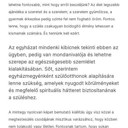
lehetne fontosabb, mint hogy erről beszéljünk? Az élet legszebb
ajándéka a szeretet és a szerelem; a szerelem gyümölcse, a
gyermek érkezése pedig szinte fel nem fogható öröm. Fontos
lenne, hogy a szülés csakugyan boldogító élmény lehessen a
kismamák számára. És tennünk kell ezért.
Az egyházat mindenki kibicnek tekinti ebben az
ügyben, pedig van mondanivalója és lehetne
szerepe az egészségesebb szemlélet
kialakításában. Sőt, szerintem
egyházmegyénként szülőotthonok alapítására
lenne szükség, amelyek nyugodt körülményeket
és megfelelő spirituális hátteret biztosítanának
a szüléshez.
A mintegy nyolcvan képet bemutató kiállítás úgy visz közel a
megtestesülés csodájának misztikus varázsához, hogy közben
nem tolakodó vagy illetlen. Fontosnak tartom, hogy sokan