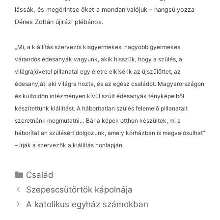
lássák, és megérintse őket a mondanivalójuk
–
hangsúlyozza
Dénes Zoltán újirázi plébános.
„Mi, a kiállítás szervezői kisgyermekes, nagyobb gyermekes,
várandós édesanyák vagyunk, akik hisszük, hogy a szülés, a
világrajövetel pillanatai egy életre elkísérik az újszülöttet, az
édesanyját, aki világra hozta, és az egész családot. Magyarországon
és külföldön intézményen kívül szült édesanyák fényképeiből
készítettünk kiállítást. A háborítatlan szülés felemelő pillanatait
szeretnénk megmutatni… Bár a képek otthon készültek, mi a
háborítatlan szülésért dolgozunk, amely kórházban is megvalósulhat”
–
írják a szervezők a kiállítás honlapján.
Kategória
Család
Szepescsütörtök kápolnája
A katolikus egyház számokban