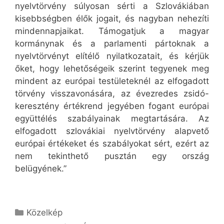
nyelvtörvény súlyosan sérti a Szlovákiában
kisebbségben élők jogait, és nagyban nehezíti
mindennapjaikat. Támogatjuk a magyar
kormánynak és a parlamenti pártoknak a
nyelvtörvényt elítélő nyilatkozatait, és kérjük
őket, hogy lehetőségeik szerint tegyenek meg
mindent az európai testületeknél az elfogadott
törvény visszavonására, az évezredes zsidó-
keresztény értékrend jegyében fogant európai
együttélés szabályainak megtartására. Az
elfogadott szlovákiai nyelvtörvény alapvető
európai értékeket és szabályokat sért, ezért az
nem tekinthető pusztán egy ország
belügyének.”
Kategória
Közelkép