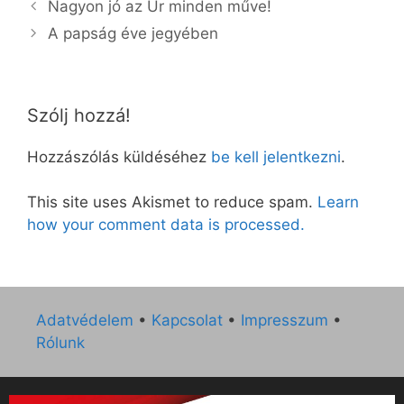
Nagyon jó az Úr minden műve!
A papság éve jegyében
Szólj hozzá!
Hozzászólás küldéséhez
be kell jelentkezni
.
This site uses Akismet to reduce spam.
Learn
how your comment data is processed.
Adatvédelem
•
Kapcsolat
•
Impresszum
•
Rólunk