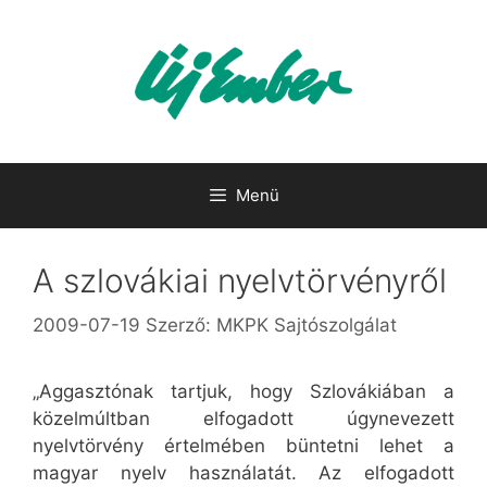
Kilépés
a
tartalomba
Menü
A szlovákiai nyelvtörvényről
2009-07-19
Szerző:
MKPK Sajtószolgálat
„Aggasztónak tartjuk, hogy Szlovákiában a
közelmúltban elfogadott úgynevezett
nyelvtörvény értelmében büntetni lehet a
magyar nyelv használatát. Az elfogadott