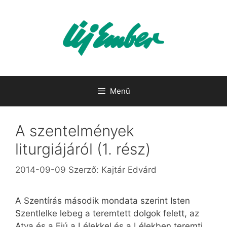
Kilépés
a
tartalomba
Menü
A szentelmények
liturgiájáról (1. rész)
2014-09-09
Szerző:
Kajtár Edvárd
A Szentírás második mondata szerint Isten
Szentlelke lebeg a teremtett dolgok felett, az
Atya és a Fiú a Lélekkel és a Lélekben teremti