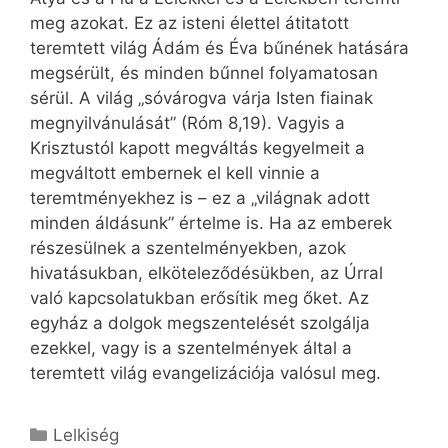
meg azokat. Ez az isteni élettel átitatott
teremtett világ Ádám és Éva bűnének hatására
megsérült, és minden bűnnel folyamatosan
sérül. A világ „sóvárogva várja Isten fiainak
megnyilvánulását” (Róm 8,19). Vagyis a
Krisztustól kapott megváltás kegyelmeit a
megváltott embernek el kell vinnie a
teremtményekhez is – ez a „világnak adott
minden áldásunk” értelme is. Ha az emberek
részesülnek a szentelményekben, azok
hivatásukban, elköteleződésükben, az Úrral
való kapcsolatukban erősítik meg őket. Az
egyház a dolgok megszentelését szolgálja
ezekkel, vagy is a szentelmények által a
teremtett világ evangelizációja valósul meg.
Kategória
Lelkiség